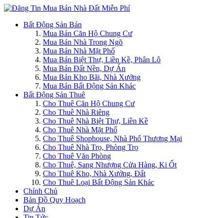
Bất Động Sản Bán
Mua Bán Căn Hộ Chung Cư
Mua Bán Nhà Trong Ngõ
Mua Bán Nhà Mặt Phố
Mua Bán Biệt Thự, Liền Kề, Phân Lô
Mua Bán Đất Nền, Dự Án
Mua Bán Kho Bãi, Nhà Xưởng
Mua Bán Bất Động Sản Khác
Bất Động Sản Thuê
Cho Thuê Căn Hộ Chung Cư
Cho Thuê Nhà Riêng
Cho Thuê Nhà Biệt Thự, Liền Kề
Cho Thuê Nhà Mặt Phố
Cho Thuê Shophouse, Nhà Phố Thương Mại
Cho Thuê Nhà Trọ, Phòng Trọ
Cho Thuê Văn Phòng
Cho Thuê, Sang Nhượng Cửa Hàng, Ki Ốt
Cho Thuê Kho, Nhà Xưởng, Đất
Cho Thuê Loại Bất Động Sản Khác
Chính Chủ
Bản Đồ Quy Hoạch
Dự Án
Tin Tức