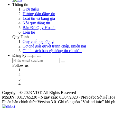
Thông tin
Giới thiệu
Hướng dẫn đăng tin
Loại tin và bảng giá
Nội quy đăng tin
Bản Đồ Quy Hoạch
Liên hệ
Quy Định
Quy chế hoạt động
Cơ chế giải quyết tranh chấp, khiếu nại
Chính sách bảo vệ thông tin cá nhân
Đăng ký nhận tin
Follow us
Copyright © 2023 VDT. All Rights Reserved
MSDN:
0317765230 -
Ngày cấp:
03/04/2023 -
Nơi cấp:
Sở Kế Hoạ
Phiên bản chính thức Version 3.0. Ghi rõ nguồn "Vnland.info" khi phá