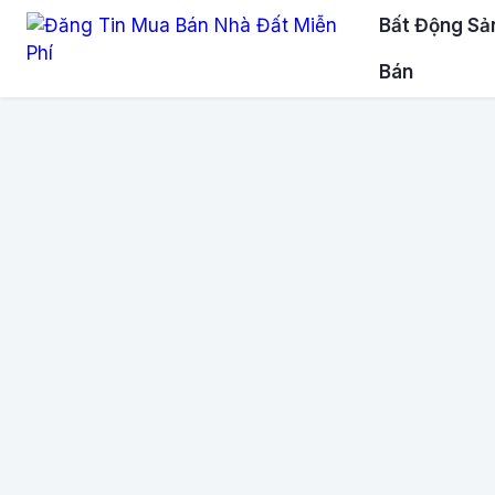
Bất Động Sả
Bán