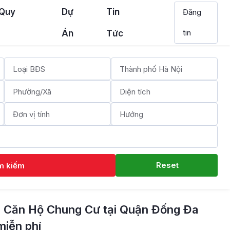
 Quy
Dự
Tin
Đăng
tin
Án
Tức
Reset
m kiếm
 Căn Hộ Chung Cư tại Quận Đống Đa
miễn phí