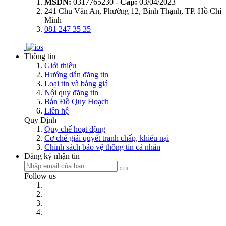
MSDN:
0317765230 -
Cấp:
03/04/2023
241 Chu Văn An, Phường 12, Bình Thạnh, TP. Hồ Chí
Minh
081 247 35 35
Thông tin
Giới thiệu
Hướng dẫn đăng tin
Loại tin và bảng giá
Nội quy đăng tin
Bản Đồ Quy Hoạch
Liên hệ
Quy Định
Quy chế hoạt động
Cơ chế giải quyết tranh chấp, khiếu nại
Chính sách bảo vệ thông tin cá nhân
Đăng ký nhận tin
Follow us