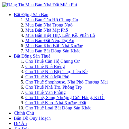
Bất Động Sản Bán
Mua Bán Căn Hộ Chung Cư
Mua Bán Nhà Trong Ngõ
Mua Bán Nhà Mặt Phố
Mua Bán Biệt Thự, Liền Kề, Phân Lô
Mua Bán Đất Nền, Dự Án
Mua Bán Kho Bãi, Nhà Xưởng
Mua Bán Bất Động Sản Khác
Bất Động Sản Thuê
Cho Thuê Căn Hộ Chung Cư
Cho Thuê Nhà Riêng
Cho Thuê Nhà Biệt Thự, Liền Kề
Cho Thuê Nhà Mặt Phố
Cho Thuê Shophouse, Nhà Phố Thương Mại
Cho Thuê Nhà Trọ, Phòng Trọ
Cho Thuê Văn Phòng
Cho Thuê, Sang Nhượng Cửa Hàng, Ki Ốt
Cho Thuê Kho, Nhà Xưởng, Đất
Cho Thuê Loại Bất Động Sản Khác
Chính Chủ
Bản Đồ Quy Hoạch
Dự Án
Tin Tức