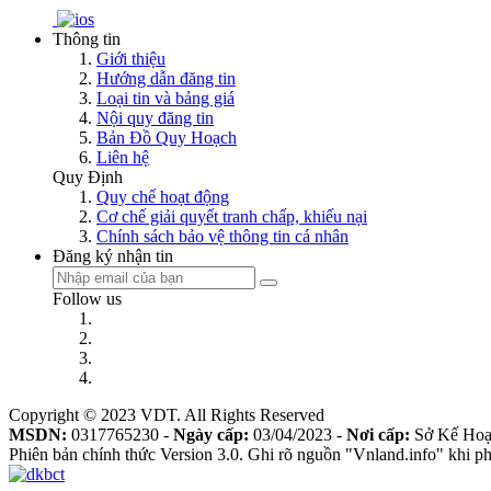
Thông tin
Giới thiệu
Hướng dẫn đăng tin
Loại tin và bảng giá
Nội quy đăng tin
Bản Đồ Quy Hoạch
Liên hệ
Quy Định
Quy chế hoạt động
Cơ chế giải quyết tranh chấp, khiếu nại
Chính sách bảo vệ thông tin cá nhân
Đăng ký nhận tin
Follow us
Copyright © 2023 VDT. All Rights Reserved
MSDN:
0317765230 -
Ngày cấp:
03/04/2023 -
Nơi cấp:
Sở Kế Hoạ
Phiên bản chính thức Version 3.0. Ghi rõ nguồn "Vnland.info" khi phá