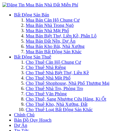
Bất Động Sản Bán
Mua Bán Căn Hộ Chung Cư
Mua Bán Nhà Trong Ngõ
Mua Bán Nhà Mặt Phố
Mua Bán Biệt Thự, Liền Kề, Phân Lô
Mua Bán Đất Nền, Dự Án
Mua Bán Kho Bãi, Nhà Xưởng
Mua Bán Bất Động Sản Khác
Bất Động Sản Thuê
Cho Thuê Căn Hộ Chung Cư
Cho Thuê Nhà Riêng
Cho Thuê Nhà Biệt Thự, Liền Kề
Cho Thuê Nhà Mặt Phố
Cho Thuê Shophouse, Nhà Phố Thương Mại
Cho Thuê Nhà Trọ, Phòng Trọ
Cho Thuê Văn Phòng
Cho Thuê, Sang Nhượng Cửa Hàng, Ki Ốt
Cho Thuê Kho, Nhà Xưởng, Đất
Cho Thuê Loại Bất Động Sản Khác
Chính Chủ
Bản Đồ Quy Hoạch
Dự Án
Tin Tức