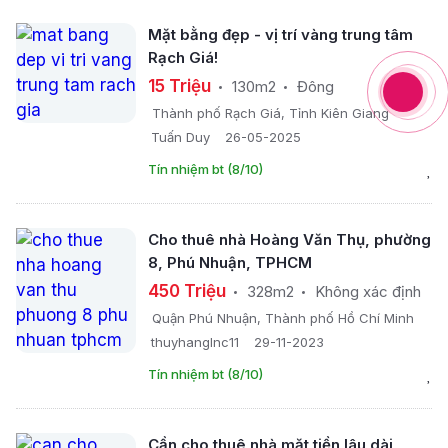
Mặt bằng đẹp - vị trí vàng trung tâm
Rạch Giá!
15 Triệu
130m2
Đông
Thành phố Rạch Giá, Tỉnh Kiên Giang
Tuấn Duy
26-05-2025
Tín nhiệm bt (8/10)
Cho thuê nhà Hoàng Văn Thụ, phường
8, Phú Nhuận, TPHCM
450 Triệu
328m2
Không xác định
Quận Phú Nhuận, Thành phố Hồ Chí Minh
thuyhanglnc11
29-11-2023
Tín nhiệm bt (8/10)
Cần cho thuê nhà mặt tiền lâu dài