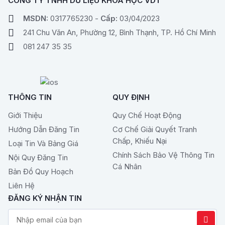
CÔNG TY TNHH DỮ LIỆU KHOA HỌC VDT
MSDN:
0317765230 -
Cấp:
03/04/2023
241 Chu Văn An, Phường 12, Bình Thạnh, TP. Hồ Chí Minh
081 247 35 35
THÔNG TIN
QUY ĐỊNH
Giới Thiệu
Quy Chế Hoạt Động
Hướng Dẫn Đăng Tin
Cơ Chế Giải Quyết Tranh
Chấp, Khiếu Nại
Loại Tin Và Bảng Giá
Chính Sách Bảo Vệ Thông Tin
Nội Quy Đăng Tin
Cá Nhân
Bản Đồ Quy Hoạch
Liên Hệ
ĐĂNG KÝ NHẬN TIN