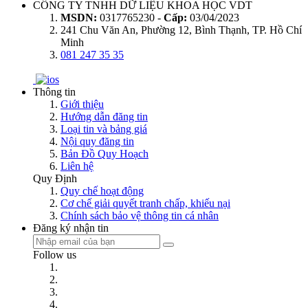
CÔNG TY TNHH DỮ LIỆU KHOA HỌC VDT
MSDN:
0317765230 -
Cấp:
03/04/2023
241 Chu Văn An, Phường 12, Bình Thạnh, TP. Hồ Chí
Minh
081 247 35 35
Thông tin
Giới thiệu
Hướng dẫn đăng tin
Loại tin và bảng giá
Nội quy đăng tin
Bản Đồ Quy Hoạch
Liên hệ
Quy Định
Quy chế hoạt động
Cơ chế giải quyết tranh chấp, khiếu nại
Chính sách bảo vệ thông tin cá nhân
Đăng ký nhận tin
Follow us