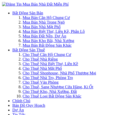
Bất Động Sản Bán
Mua Bán Căn Hộ Chung Cư
Mua Bán Nhà Trong Ngõ
Mua Bán Nhà Mặt Phố
Mua Bán Biệt Thự, Liền Kề, Phân Lô
Mua Bán Đất Nền, Dự Án
Mua Bán Kho Bãi, Nhà Xưởng
Mua Bán Bất Động Sản Khác
Bất Động Sản Thuê
Cho Thuê Căn Hộ Chung Cư
Cho Thuê Nhà Riêng
Cho Thuê Nhà Biệt Thự, Liền Kề
Cho Thuê Nhà Mặt Phố
Cho Thuê Shophouse, Nhà Phố Thương Mại
Cho Thuê Nhà Trọ, Phòng Trọ
Cho Thuê Văn Phòng
Cho Thuê, Sang Nhượng Cửa Hàng, Ki Ốt
Cho Thuê Kho, Nhà Xưởng, Đất
Cho Thuê Loại Bất Động Sản Khác
Chính Chủ
Bản Đồ Quy Hoạch
Dự Án
Tin Tức