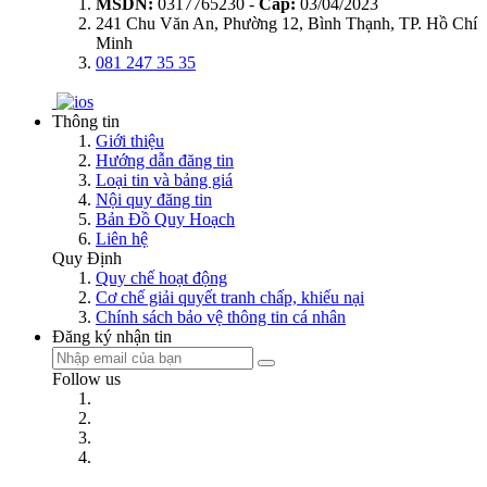
MSDN:
0317765230 -
Cấp:
03/04/2023
241 Chu Văn An, Phường 12, Bình Thạnh, TP. Hồ Chí
Minh
081 247 35 35
Thông tin
Giới thiệu
Hướng dẫn đăng tin
Loại tin và bảng giá
Nội quy đăng tin
Bản Đồ Quy Hoạch
Liên hệ
Quy Định
Quy chế hoạt động
Cơ chế giải quyết tranh chấp, khiếu nại
Chính sách bảo vệ thông tin cá nhân
Đăng ký nhận tin
Follow us