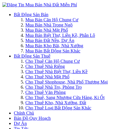
Bất Động Sản Bán
Mua Bán Căn Hộ Chung Cư
Mua Bán Nhà Trong Ngõ
Mua Bán Nhà Mặt Phố
Mua Bán Biệt Thự, Liền Kề, Phân Lô
Mua Bán Đất Nền, Dự Án
Mua Bán Kho Bãi, Nhà Xưởng
Mua Bán Bất Động Sản Khác
Bất Động Sản Thuê
Cho Thuê Căn Hộ Chung Cư
Cho Thuê Nhà Riêng
Cho Thuê Nhà Biệt Thự, Liền Kề
Cho Thuê Nhà Mặt Phố
Cho Thuê Shophouse, Nhà Phố Thương Mại
Cho Thuê Nhà Trọ, Phòng Trọ
Cho Thuê Văn Phòng
Cho Thuê, Sang Nhượng Cửa Hàng, Ki Ốt
Cho Thuê Kho, Nhà Xưởng, Đất
Cho Thuê Loại Bất Động Sản Khác
Chính Chủ
Bản Đồ Quy Hoạch
Dự Án
Tin Tức