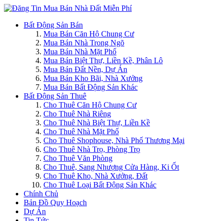
Bất Động Sản Bán
Mua Bán Căn Hộ Chung Cư
Mua Bán Nhà Trong Ngõ
Mua Bán Nhà Mặt Phố
Mua Bán Biệt Thự, Liền Kề, Phân Lô
Mua Bán Đất Nền, Dự Án
Mua Bán Kho Bãi, Nhà Xưởng
Mua Bán Bất Động Sản Khác
Bất Động Sản Thuê
Cho Thuê Căn Hộ Chung Cư
Cho Thuê Nhà Riêng
Cho Thuê Nhà Biệt Thự, Liền Kề
Cho Thuê Nhà Mặt Phố
Cho Thuê Shophouse, Nhà Phố Thương Mại
Cho Thuê Nhà Trọ, Phòng Trọ
Cho Thuê Văn Phòng
Cho Thuê, Sang Nhượng Cửa Hàng, Ki Ốt
Cho Thuê Kho, Nhà Xưởng, Đất
Cho Thuê Loại Bất Động Sản Khác
Chính Chủ
Bản Đồ Quy Hoạch
Dự Án
Tin Tức