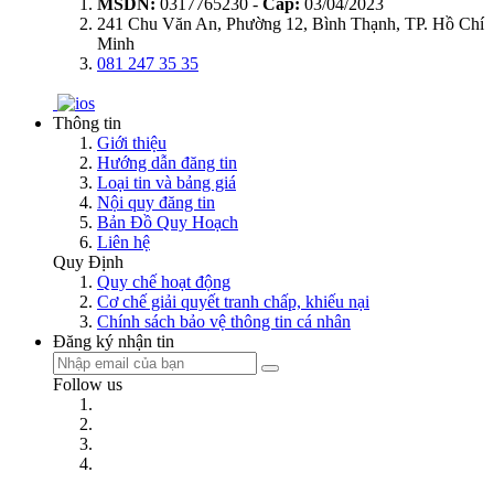
MSDN:
0317765230 -
Cấp:
03/04/2023
241 Chu Văn An, Phường 12, Bình Thạnh, TP. Hồ Chí
Minh
081 247 35 35
Thông tin
Giới thiệu
Hướng dẫn đăng tin
Loại tin và bảng giá
Nội quy đăng tin
Bản Đồ Quy Hoạch
Liên hệ
Quy Định
Quy chế hoạt động
Cơ chế giải quyết tranh chấp, khiếu nại
Chính sách bảo vệ thông tin cá nhân
Đăng ký nhận tin
Follow us