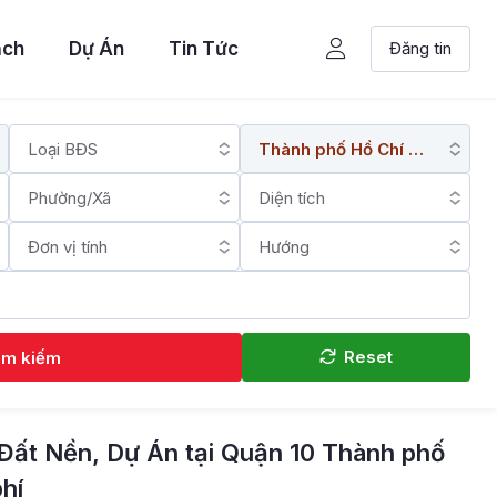
ạch
Dự Án
Tin Tức
Đăng tin
Reset
ìm kiếm
Đất Nền, Dự Án tại Quận 10 Thành phố
hí