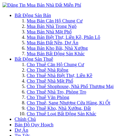
Bất Động Sản Bán
Mua Bán Căn Hộ Chung Cư
Mua Bán Nhà Trong Ngõ
Mua Bán Nhà Mặt Phố
Mua Bán Biệt Thự, Liền Kề, Phân Lô
Mua Bán Đất Nền, Dự Án
Mua Bán Kho Bãi, Nhà Xưởng
Mua Bán Bất Động Sản Khác
Bất Động Sản Thuê
Cho Thuê Căn Hộ Chung Cư
Cho Thuê Nhà Riêng
Cho Thuê Nhà Biệt Thự, Liền Kề
Cho Thuê Nhà Mặt Phố
Cho Thuê Shophouse, Nhà Phố Thương Mại
Cho Thuê Nhà Trọ, Phòng Trọ
Cho Thuê Văn Phòng
Cho Thuê, Sang Nhượng Cửa Hàng, Ki Ốt
Cho Thuê Kho, Nhà Xưởng, Đất
Cho Thuê Loại Bất Động Sản Khác
Chính Chủ
Bản Đồ Quy Hoạch
Dự Án
Tin Tức