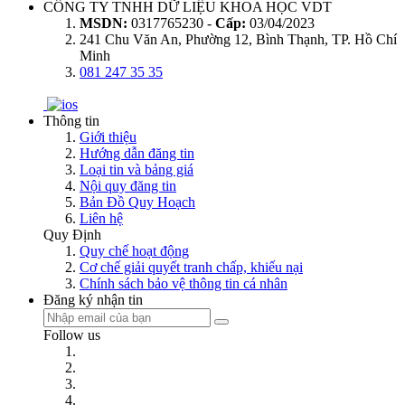
CÔNG TY TNHH DỮ LIỆU KHOA HỌC VDT
MSDN:
0317765230 -
Cấp:
03/04/2023
241 Chu Văn An, Phường 12, Bình Thạnh, TP. Hồ Chí
Minh
081 247 35 35
Thông tin
Giới thiệu
Hướng dẫn đăng tin
Loại tin và bảng giá
Nội quy đăng tin
Bản Đồ Quy Hoạch
Liên hệ
Quy Định
Quy chế hoạt động
Cơ chế giải quyết tranh chấp, khiếu nại
Chính sách bảo vệ thông tin cá nhân
Đăng ký nhận tin
Follow us