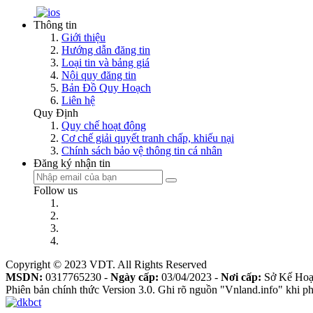
Thông tin
Giới thiệu
Hướng dẫn đăng tin
Loại tin và bảng giá
Nội quy đăng tin
Bản Đồ Quy Hoạch
Liên hệ
Quy Định
Quy chế hoạt động
Cơ chế giải quyết tranh chấp, khiếu nại
Chính sách bảo vệ thông tin cá nhân
Đăng ký nhận tin
Follow us
Copyright © 2023 VDT. All Rights Reserved
MSDN:
0317765230 -
Ngày cấp:
03/04/2023 -
Nơi cấp:
Sở Kế Hoạ
Phiên bản chính thức Version 3.0. Ghi rõ nguồn "Vnland.info" khi phá