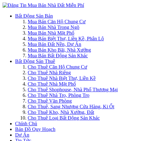
Bất Động Sản Bán
Mua Bán Căn Hộ Chung Cư
Mua Bán Nhà Trong Ngõ
Mua Bán Nhà Mặt Phố
Mua Bán Biệt Thự, Liền Kề, Phân Lô
Mua Bán Đất Nền, Dự Án
Mua Bán Kho Bãi, Nhà Xưởng
Mua Bán Bất Động Sản Khác
Bất Động Sản Thuê
Cho Thuê Căn Hộ Chung Cư
Cho Thuê Nhà Riêng
Cho Thuê Nhà Biệt Thự, Liền Kề
Cho Thuê Nhà Mặt Phố
Cho Thuê Shophouse, Nhà Phố Thương Mại
Cho Thuê Nhà Trọ, Phòng Trọ
Cho Thuê Văn Phòng
Cho Thuê, Sang Nhượng Cửa Hàng, Ki Ốt
Cho Thuê Kho, Nhà Xưởng, Đất
Cho Thuê Loại Bất Động Sản Khác
Chính Chủ
Bản Đồ Quy Hoạch
Dự Án
Tin Tức