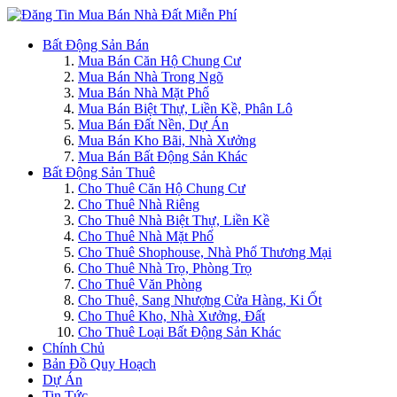
Bất Động Sản Bán
Mua Bán Căn Hộ Chung Cư
Mua Bán Nhà Trong Ngõ
Mua Bán Nhà Mặt Phố
Mua Bán Biệt Thự, Liền Kề, Phân Lô
Mua Bán Đất Nền, Dự Án
Mua Bán Kho Bãi, Nhà Xưởng
Mua Bán Bất Động Sản Khác
Bất Động Sản Thuê
Cho Thuê Căn Hộ Chung Cư
Cho Thuê Nhà Riêng
Cho Thuê Nhà Biệt Thự, Liền Kề
Cho Thuê Nhà Mặt Phố
Cho Thuê Shophouse, Nhà Phố Thương Mại
Cho Thuê Nhà Trọ, Phòng Trọ
Cho Thuê Văn Phòng
Cho Thuê, Sang Nhượng Cửa Hàng, Ki Ốt
Cho Thuê Kho, Nhà Xưởng, Đất
Cho Thuê Loại Bất Động Sản Khác
Chính Chủ
Bản Đồ Quy Hoạch
Dự Án
Tin Tức