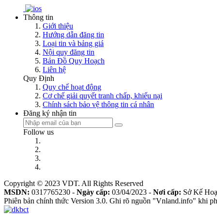
Thông tin
Giới thiệu
Hướng dẫn đăng tin
Loại tin và bảng giá
Nội quy đăng tin
Bản Đồ Quy Hoạch
Liên hệ
Quy Định
Quy chế hoạt động
Cơ chế giải quyết tranh chấp, khiếu nại
Chính sách bảo vệ thông tin cá nhân
Đăng ký nhận tin
Follow us
Copyright © 2023 VDT. All Rights Reserved
MSDN:
0317765230 -
Ngày cấp:
03/04/2023 -
Nơi cấp:
Sở Kế Hoạ
Phiên bản chính thức Version 3.0. Ghi rõ nguồn "Vnland.info" khi phá