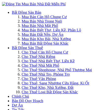
Bất Động Sản Bán
Mua Bán Căn Hộ Chung Cư
Mua Bán Nhà Trong Ngõ
Mua Bán Nhà Mặt Phố
Mua Bán Biệt Thự, Liền Kề, Phân Lô
Mua Bán Đất Nền, Dự Án
Mua Bán Kho Bãi, Nhà Xưởng
Mua Bán Bất Động Sản Khác
Bất Động Sản Thuê
Cho Thuê Căn Hộ Chung Cư
Cho Thuê Nhà Riêng
Cho Thuê Nhà Biệt Thự, Liền Kề
Cho Thuê Nhà Mặt Phố
Cho Thuê Shophouse, Nhà Phố Thương Mại
Cho Thuê Nhà Trọ, Phòng Trọ
Cho Thuê Văn Phòng
Cho Thuê, Sang Nhượng Cửa Hàng, Ki Ốt
Cho Thuê Kho, Nhà Xưởng, Đất
Cho Thuê Loại Bất Động Sản Khác
Chính Chủ
Bản Đồ Quy Hoạch
Dự Án
Tin Tức