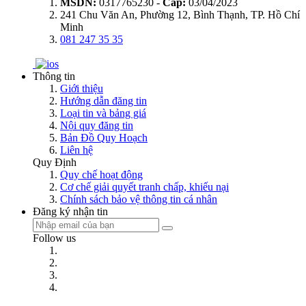
MSDN:
0317765230 -
Cấp:
03/04/2023
241 Chu Văn An, Phường 12, Bình Thạnh, TP. Hồ Chí
Minh
081 247 35 35
Thông tin
Giới thiệu
Hướng dẫn đăng tin
Loại tin và bảng giá
Nội quy đăng tin
Bản Đồ Quy Hoạch
Liên hệ
Quy Định
Quy chế hoạt động
Cơ chế giải quyết tranh chấp, khiếu nại
Chính sách bảo vệ thông tin cá nhân
Đăng ký nhận tin
Follow us