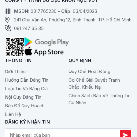
CÔNG TY TNHH DỮ LIỆU KHOA HỌC VDT
MSDN:
0317765230 -
Cấp:
03/04/2023
241 Chu Văn An, Phường 12, Bình Thạnh, TP. Hồ Chí Minh
081 247 35 35
THÔNG TIN
QUY ĐỊNH
Giới Thiệu
Quy Chế Hoạt Động
Hướng Dẫn Đăng Tin
Cơ Chế Giải Quyết Tranh
Chấp, Khiếu Nại
Loại Tin Và Bảng Giá
Chính Sách Bảo Vệ Thông Tin
Nội Quy Đăng Tin
Cá Nhân
Bản Đồ Quy Hoạch
Liên Hệ
ĐĂNG KÝ NHẬN TIN