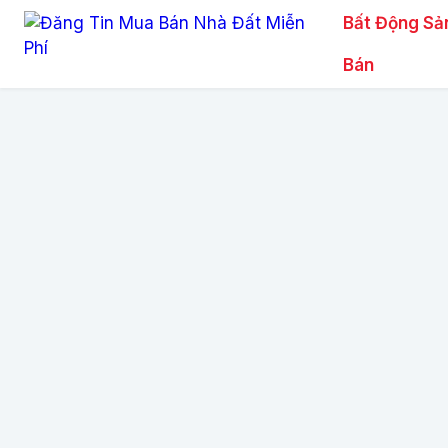
Bất Động Sả
Bán