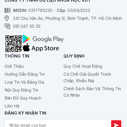
CÔNG TY TNHH DỮ LIỆU KHOA HỌC VDT
MSDN:
0317765230 -
Cấp:
03/04/2023
241 Chu Văn An, Phường 12, Bình Thạnh, TP. Hồ Chí Minh
081 247 35 35
THÔNG TIN
QUY ĐỊNH
Giới Thiệu
Quy Chế Hoạt Động
Hướng Dẫn Đăng Tin
Cơ Chế Giải Quyết Tranh
Chấp, Khiếu Nại
Loại Tin Và Bảng Giá
Chính Sách Bảo Vệ Thông Tin
Nội Quy Đăng Tin
Cá Nhân
Bản Đồ Quy Hoạch
Liên Hệ
ĐĂNG KÝ NHẬN TIN