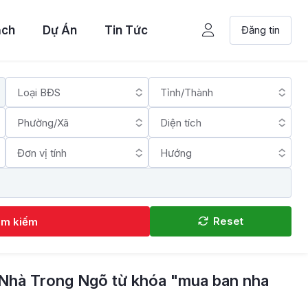
ạch
Dự Án
Tin Tức
Đăng tin
Reset
ìm kiếm
Nhà Trong Ngõ từ khóa "mua ban nha