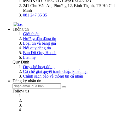
MSDN:
0317765230 -
Cấp:
03/04/2023
241 Chu Văn An, Phường 12, Bình Thạnh, TP. Hồ Chí
Minh
081 247 35 35
Thông tin
Giới thiệu
Hướng dẫn đăng tin
Loại tin và bảng giá
Nội quy đăng tin
Bản Đồ Quy Hoạch
Liên hệ
Quy Định
Quy chế hoạt động
Cơ chế giải quyết tranh chấp, khiếu nại
Chính sách bảo vệ thông tin cá nhân
Đăng ký nhận tin
Follow us