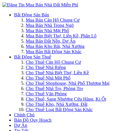
Bất Động Sản Bán
Mua Bán Căn Hộ Chung Cư
Mua Bán Nhà Trong Ngõ
Mua Bán Nhà Mặt Phố
Mua Bán Biệt Thự, Liền Kề, Phân Lô
Mua Bán Đất Nền, Dự Án
Mua Bán Kho Bãi, Nhà Xưởng
Mua Bán Bất Động Sản Khác
Bất Động Sản Thuê
Cho Thuê Căn Hộ Chung Cư
Cho Thuê Nhà Riêng
Cho Thuê Nhà Biệt Thự, Liền Kề
Cho Thuê Nhà Mặt Phố
Cho Thuê Shophouse, Nhà Phố Thương Mại
Cho Thuê Nhà Trọ, Phòng Trọ
Cho Thuê Văn Phòng
Cho Thuê, Sang Nhượng Cửa Hàng, Ki Ốt
Cho Thuê Kho, Nhà Xưởng, Đất
Cho Thuê Loại Bất Động Sản Khác
Chính Chủ
Bản Đồ Quy Hoạch
Dự Án
Tin Tức