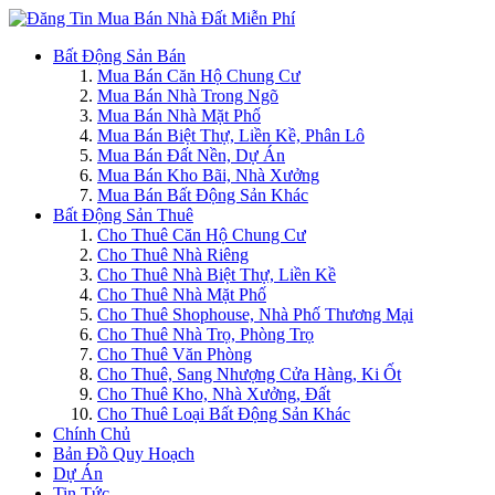
Bất Động Sản Bán
Mua Bán Căn Hộ Chung Cư
Mua Bán Nhà Trong Ngõ
Mua Bán Nhà Mặt Phố
Mua Bán Biệt Thự, Liền Kề, Phân Lô
Mua Bán Đất Nền, Dự Án
Mua Bán Kho Bãi, Nhà Xưởng
Mua Bán Bất Động Sản Khác
Bất Động Sản Thuê
Cho Thuê Căn Hộ Chung Cư
Cho Thuê Nhà Riêng
Cho Thuê Nhà Biệt Thự, Liền Kề
Cho Thuê Nhà Mặt Phố
Cho Thuê Shophouse, Nhà Phố Thương Mại
Cho Thuê Nhà Trọ, Phòng Trọ
Cho Thuê Văn Phòng
Cho Thuê, Sang Nhượng Cửa Hàng, Ki Ốt
Cho Thuê Kho, Nhà Xưởng, Đất
Cho Thuê Loại Bất Động Sản Khác
Chính Chủ
Bản Đồ Quy Hoạch
Dự Án
Tin Tức