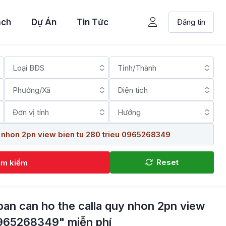
ạch
Dự Án
Tin Tức
Đăng tin
Reset
ìm kiếm
ban can ho the calla quy nhon 2pn view
0965268349" miễn phí