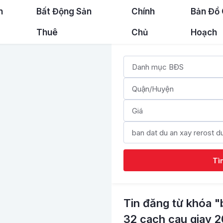
n
Bất Động Sản
Chính
Bản Đồ
Thuê
Chủ
Hoạch
Tì
Tin đăng từ khóa "
32 cach cau giay 