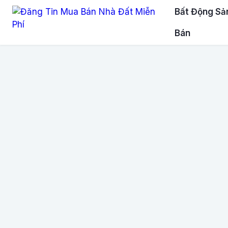
Bất Động Sả
Bán