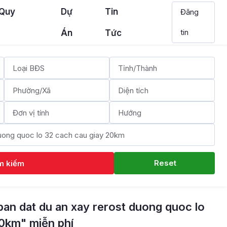
 Quy
Dự
Tin
Đăng
tin
Án
Tức
Reset
m kiếm
ban dat du an xay rerost duong quoc lo
20km" miễn phí