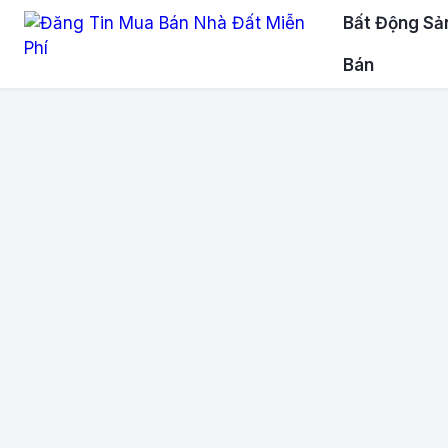
Bất Động Sả
Bán