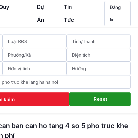
 Quy
Dự
Tin
Đăng
tin
Án
Tức
Reset
m kiếm
can ban can ho tang 4 so 5 pho truc khe
n phí