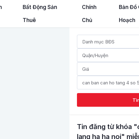
n
Bất Động Sản
Chính
Bản Đồ
Thuê
Chủ
Hoạch
Tì
Tin đăng từ khóa "
lang ha ha noi" miễ