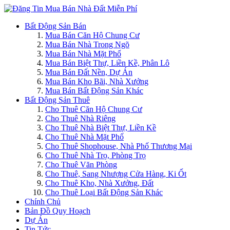
Bất Động Sản Bán
Mua Bán Căn Hộ Chung Cư
Mua Bán Nhà Trong Ngõ
Mua Bán Nhà Mặt Phố
Mua Bán Biệt Thự, Liền Kề, Phân Lô
Mua Bán Đất Nền, Dự Án
Mua Bán Kho Bãi, Nhà Xưởng
Mua Bán Bất Động Sản Khác
Bất Động Sản Thuê
Cho Thuê Căn Hộ Chung Cư
Cho Thuê Nhà Riêng
Cho Thuê Nhà Biệt Thự, Liền Kề
Cho Thuê Nhà Mặt Phố
Cho Thuê Shophouse, Nhà Phố Thương Mại
Cho Thuê Nhà Trọ, Phòng Trọ
Cho Thuê Văn Phòng
Cho Thuê, Sang Nhượng Cửa Hàng, Ki Ốt
Cho Thuê Kho, Nhà Xưởng, Đất
Cho Thuê Loại Bất Động Sản Khác
Chính Chủ
Bản Đồ Quy Hoạch
Dự Án
Tin Tức