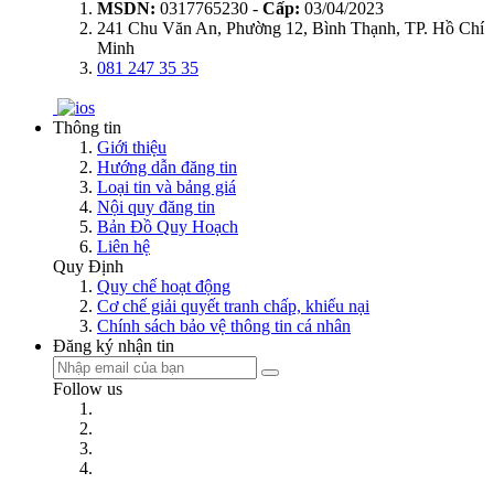
MSDN:
0317765230 -
Cấp:
03/04/2023
241 Chu Văn An, Phường 12, Bình Thạnh, TP. Hồ Chí
Minh
081 247 35 35
Thông tin
Giới thiệu
Hướng dẫn đăng tin
Loại tin và bảng giá
Nội quy đăng tin
Bản Đồ Quy Hoạch
Liên hệ
Quy Định
Quy chế hoạt động
Cơ chế giải quyết tranh chấp, khiếu nại
Chính sách bảo vệ thông tin cá nhân
Đăng ký nhận tin
Follow us