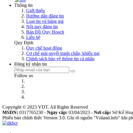
Thông tin
Giới thiệu
Hướng dẫn đăng tin
Loại tin và bảng giá
Nội quy đăng tin
Bản Đồ Quy Hoạch
Liên hệ
Quy Định
Quy chế hoạt động
Cơ chế giải quyết tranh chấp, khiếu nại
Chính sách bảo vệ thông tin cá nhân
Đăng ký nhận tin
Follow us
Copyright © 2023 VDT. All Rights Reserved
MSDN:
0317765230 -
Ngày cấp:
03/04/2023 -
Nơi cấp:
Sở Kế Hoạ
Phiên bản chính thức Version 3.0. Ghi rõ nguồn "Vnland.info" khi phá