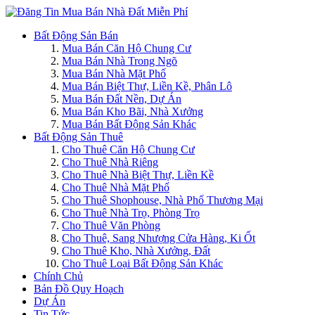
Bất Động Sản Bán
Mua Bán Căn Hộ Chung Cư
Mua Bán Nhà Trong Ngõ
Mua Bán Nhà Mặt Phố
Mua Bán Biệt Thự, Liền Kề, Phân Lô
Mua Bán Đất Nền, Dự Án
Mua Bán Kho Bãi, Nhà Xưởng
Mua Bán Bất Động Sản Khác
Bất Động Sản Thuê
Cho Thuê Căn Hộ Chung Cư
Cho Thuê Nhà Riêng
Cho Thuê Nhà Biệt Thự, Liền Kề
Cho Thuê Nhà Mặt Phố
Cho Thuê Shophouse, Nhà Phố Thương Mại
Cho Thuê Nhà Trọ, Phòng Trọ
Cho Thuê Văn Phòng
Cho Thuê, Sang Nhượng Cửa Hàng, Ki Ốt
Cho Thuê Kho, Nhà Xưởng, Đất
Cho Thuê Loại Bất Động Sản Khác
Chính Chủ
Bản Đồ Quy Hoạch
Dự Án
Tin Tức