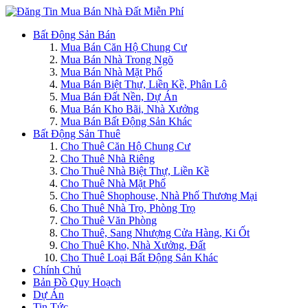
Bất Động Sản Bán
Mua Bán Căn Hộ Chung Cư
Mua Bán Nhà Trong Ngõ
Mua Bán Nhà Mặt Phố
Mua Bán Biệt Thự, Liền Kề, Phân Lô
Mua Bán Đất Nền, Dự Án
Mua Bán Kho Bãi, Nhà Xưởng
Mua Bán Bất Động Sản Khác
Bất Động Sản Thuê
Cho Thuê Căn Hộ Chung Cư
Cho Thuê Nhà Riêng
Cho Thuê Nhà Biệt Thự, Liền Kề
Cho Thuê Nhà Mặt Phố
Cho Thuê Shophouse, Nhà Phố Thương Mại
Cho Thuê Nhà Trọ, Phòng Trọ
Cho Thuê Văn Phòng
Cho Thuê, Sang Nhượng Cửa Hàng, Ki Ốt
Cho Thuê Kho, Nhà Xưởng, Đất
Cho Thuê Loại Bất Động Sản Khác
Chính Chủ
Bản Đồ Quy Hoạch
Dự Án
Tin Tức