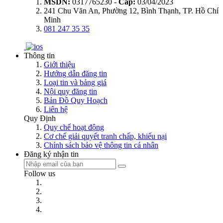
MSDN:
0317765230 -
Cấp:
03/04/2023
241 Chu Văn An, Phường 12, Bình Thạnh, TP. Hồ Chí
Minh
081 247 35 35
Thông tin
Giới thiệu
Hướng dẫn đăng tin
Loại tin và bảng giá
Nội quy đăng tin
Bản Đồ Quy Hoạch
Liên hệ
Quy Định
Quy chế hoạt động
Cơ chế giải quyết tranh chấp, khiếu nại
Chính sách bảo vệ thông tin cá nhân
Đăng ký nhận tin
Follow us