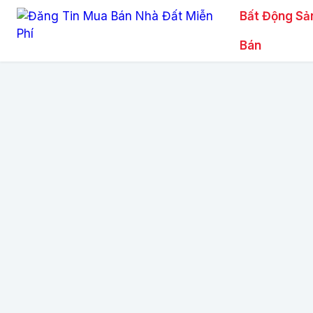
Bất Động Sả
Bán