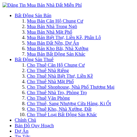
Bất Động Sản Bán
Mua Bán Căn Hộ Chung Cư
Mua Bán Nhà Trong Ngõ
Mua Bán Nhà Mặt Phố
Mua Bán Biệt Thự, Liền Kề, Phân Lô
Mua Bán Đất Nền, Dự Án
Mua Bán Kho Bãi, Nhà Xưởng
Mua Bán Bất Động Sản Khác
Bất Động Sản Thuê
Cho Thuê Căn Hộ Chung Cư
Cho Thuê Nhà Riêng
Cho Thuê Nhà Biệt Thự, Liền Kề
Cho Thuê Nhà Mặt Phố
Cho Thuê Shophouse, Nhà Phố Thương Mại
Cho Thuê Nhà Trọ, Phòng Trọ
Cho Thuê Văn Phòng
Cho Thuê, Sang Nhượng Cửa Hàng, Ki Ốt
Cho Thuê Kho, Nhà Xưởng, Đất
Cho Thuê Loại Bất Động Sản Khác
Chính Chủ
Bản Đồ Quy Hoạch
Dự Án
Tin Tức