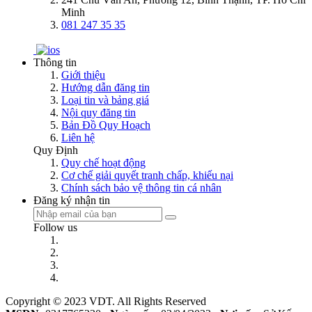
Minh
081 247 35 35
Thông tin
Giới thiệu
Hướng dẫn đăng tin
Loại tin và bảng giá
Nội quy đăng tin
Bản Đồ Quy Hoạch
Liên hệ
Quy Định
Quy chế hoạt động
Cơ chế giải quyết tranh chấp, khiếu nại
Chính sách bảo vệ thông tin cá nhân
Đăng ký nhận tin
Follow us
Copyright © 2023 VDT. All Rights Reserved