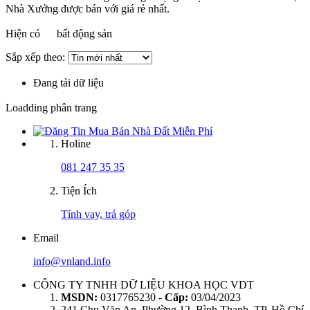
Nhà Xưởng được bán với giá rẻ nhất.
Hiện có
bất động sản
Sắp xếp theo:
Đang tải dữ liệu
Loadding phân trang
Holine
081 247 35 35
Tiện Ích
Tính vay, trả góp
Email
info@vnland.info
CÔNG TY TNHH DỮ LIỆU KHOA HỌC VDT
MSDN:
0317765230 -
Cấp:
03/04/2023
241 Chu Văn An, Phường 12, Bình Thạnh, TP. Hồ Chí