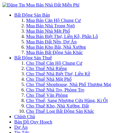
Bất Động Sản Bán
Mua Bán Căn Hộ Chung Cư
Mua Bán Nhà Trong Ngõ
Mua Bán Nhà Mặt Phố
Mua Bán Biệt Thự, Liền Kề, Phân Lô
Mua Bán Đất Nền, Dự Án
Mua Bán Kho Bãi, Nhà Xưởng
Mua Bán Bất Động Sản Khác
Bất Động Sản Thuê
Cho Thuê Căn Hộ Chung Cư
Cho Thuê Nhà Riêng
Cho Thuê Nhà Biệt Thự, Liền Kề
Cho Thuê Nhà Mặt Phố
Cho Thuê Shophouse, Nhà Phố Thương Mại
Cho Thuê Nhà Trọ, Phòng Trọ
Cho Thuê Văn Phòng
Cho Thuê, Sang Nhượng Cửa Hàng, Ki Ốt
Cho Thuê Kho, Nhà Xưởng, Đất
Cho Thuê Loại Bất Động Sản Khác
Chính Chủ
Bản Đồ Quy Hoạch
Dự Án
Tin Tức