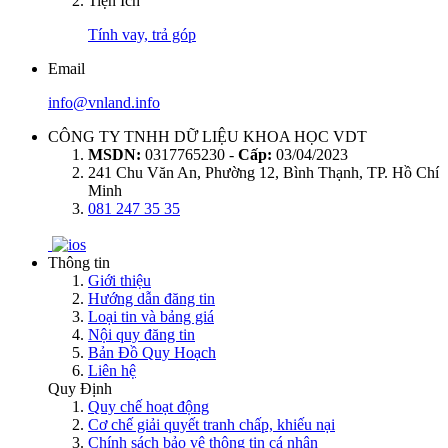
Tiện Ích
Tính vay, trả góp
Email
info@vnland.info
CÔNG TY TNHH DỮ LIỆU KHOA HỌC VDT
MSDN:
0317765230 -
Cấp:
03/04/2023
241 Chu Văn An, Phường 12, Bình Thạnh, TP. Hồ Chí
Minh
081 247 35 35
Thông tin
Giới thiệu
Hướng dẫn đăng tin
Loại tin và bảng giá
Nội quy đăng tin
Bản Đồ Quy Hoạch
Liên hệ
Quy Định
Quy chế hoạt động
Cơ chế giải quyết tranh chấp, khiếu nại
Chính sách bảo vệ thông tin cá nhân