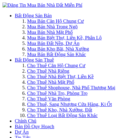
Bất Động Sản Bán
Mua Bán Căn Hộ Chung Cư
Mua Bán Nhà Trong Ngõ
Mua Bán Nhà Mặt Phố
Mua Bán Biệt Thự, Liền Kề, Phân Lô
Mua Bán Đất Nền, Dự Án
Mua Bán Kho Bãi, Nhà Xưởng
Mua Bán Bất Động Sản Khác
Bất Động Sản Thuê
Cho Thuê Căn Hộ Chung Cư
Cho Thuê Nhà Riêng
Cho Thuê Nhà Biệt Thự, Liền Kề
Cho Thuê Nhà Mặt Phố
Cho Thuê Shophouse, Nhà Phố Thương Mại
Cho Thuê Nhà Trọ, Phòng Trọ
Cho Thuê Văn Phòng
Cho Thuê, Sang Nhượng Cửa Hàng, Ki Ốt
Cho Thuê Kho, Nhà Xưởng, Đất
Cho Thuê Loại Bất Động Sản Khác
Chính Chủ
Bản Đồ Quy Hoạch
Dự Án
Tin Tức