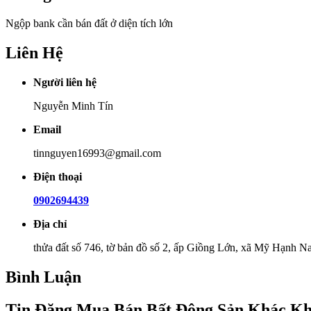
Ngộp bank cần bán đất ở diện tích lớn
Liên Hệ
Người liên hệ
Nguyễn Minh Tín
Email
tinnguyen16993@gmail.com
Điện thoại
0902694439
Địa chỉ
thửa đất số 746, tờ bản đồ số 2, ấp Giồng Lớn, xã Mỹ Hạnh
Bình Luận
Tin Đăng Mua Bán Bất Động Sản Khác K