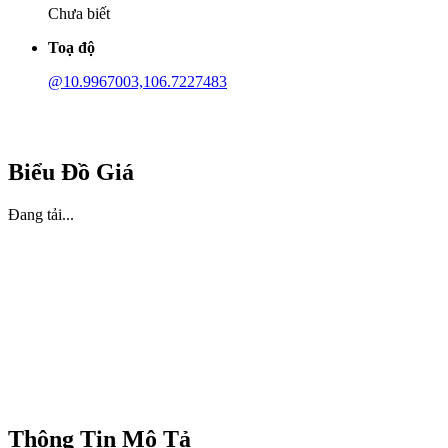
Chưa biết
Toạ độ
@10.9967003,106.7227483
Biểu Đồ Giá
Đang tải...
Thông Tin Mô Tả