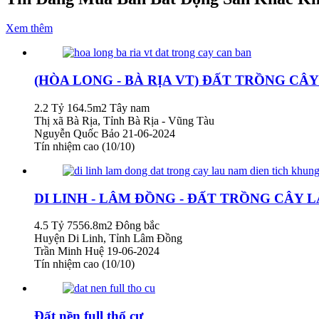
Xem thêm
(HÒA LONG - BÀ RỊA VT) ĐẤT TRỒNG CÂ
2.2 Tỷ
164.5m2
Tây nam
Thị xã Bà Rịa, Tỉnh Bà Rịa - Vũng Tàu
Nguyễn Quốc Bảo
21-06-2024
Tín nhiệm cao (10/10)
DI LINH - LÂM ĐỒNG - ĐẤT TRỒNG CÂY 
4.5 Tỷ
7556.8m2
Đông bắc
Huyện Di Linh, Tỉnh Lâm Đồng
Trần Minh Huệ
19-06-2024
Tín nhiệm cao (10/10)
Đất nền full thổ cư