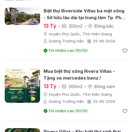
Biệt thự Riverside Villas ba mặt sông
- Sở hữu lâu dài tại trung tâm Tp. Phú
Quốc
13 Tỷ
200m2
Đông bắc
Huyện Phú Quốc, Tỉnh Kiên Giang
Dương Trường Hân
25-06-2024
Tín nhiệm cao (10/10)
Mua biệt thự sông Rivera Villas -
Tặng xe mercedes benz.!
13 Tỷ
200m2
Đông nam
Huyện Phú Quốc, Tỉnh Kiên Giang
Dương Trường Hân
25-06-2024
Tín nhiệm cao (10/10)
Rivera Villas - Khu biệt thự sinh thái