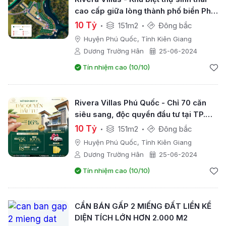
cao cấp giữa lòng thành phố biển Phú
Quốc
10 Tỷ
151m2
Đông bắc
Huyện Phú Quốc, Tỉnh Kiên Giang
Dương Trường Hân
25-06-2024
Tín nhiệm cao (10/10)
Rivera Villas Phú Quốc - Chỉ 70 căn
siêu sang, độc quyền đầu tư tại TP.
Phú Quốc
10 Tỷ
151m2
Đông bắc
Huyện Phú Quốc, Tỉnh Kiên Giang
Dương Trường Hân
25-06-2024
Tín nhiệm cao (10/10)
CẦN BÁN GẤP 2 MIẾNG ĐẤT LIỀN KỀ
DIỆN TÍCH LỚN HƠN 2.000 M2