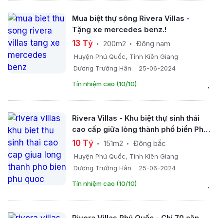
Mua biệt thự sông Rivera Villas -
Tặng xe mercedes benz.!
13 Tỷ
200m2
Đông nam
Huyện Phú Quốc, Tỉnh Kiên Giang
Dương Trường Hân
25-06-2024
Tín nhiệm cao (10/10)
Rivera Villas - Khu biệt thự sinh thái
cao cấp giữa lòng thành phố biển Phú
Quốc
10 Tỷ
151m2
Đông bắc
Huyện Phú Quốc, Tỉnh Kiên Giang
Dương Trường Hân
25-06-2024
Tín nhiệm cao (10/10)
Rivera Villas Phú Quốc - Chỉ 70 căn