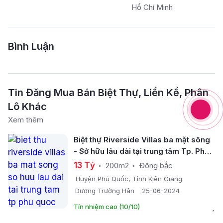
Hồ Chí Minh
Bình Luận
Tin Đăng Mua Bán Biệt Thự, Liền Kề, Phân
Lô Khác
Xem thêm
Biệt thự Riverside Villas ba mặt sông
- Sở hữu lâu dài tại trung tâm Tp. Phú
Quốc
13 Tỷ
200m2
Đông bắc
Huyện Phú Quốc, Tỉnh Kiên Giang
Dương Trường Hân
25-06-2024
Tín nhiệm cao (10/10)