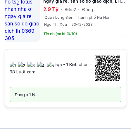
ngay giá rẻ, sẵn sổ đỏ giao dịch, LH
0369 305 ***
2.9 Tỷ
86m2
Đông
Quận Long Biên, Thành phố Hà Nội
Ngô Thị Xoa
23-12-2023
Tín nhiệm bt (9/10)
5
/5 -
1
Bình chọn -
98 Lượt xem
Đang xử lý...