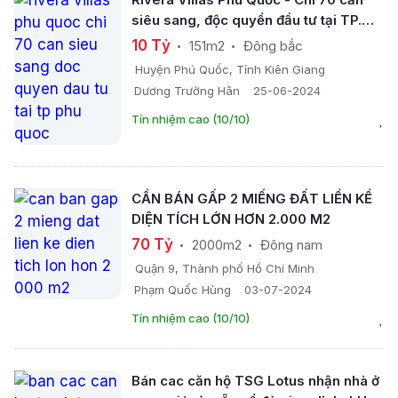
siêu sang, độc quyền đầu tư tại TP.
Phú Quốc
10 Tỷ
151m2
Đông bắc
Huyện Phú Quốc, Tỉnh Kiên Giang
Dương Trường Hân
25-06-2024
Tín nhiệm cao (10/10)
CẦN BÁN GẤP 2 MIẾNG ĐẤT LIỀN KỀ
DIỆN TÍCH LỚN HƠN 2.000 M2
70 Tỷ
2000m2
Đông nam
Quận 9, Thành phố Hồ Chí Minh
Phạm Quốc Hùng
03-07-2024
Tín nhiệm cao (10/10)
Bán cac căn hộ TSG Lotus nhận nhà ở