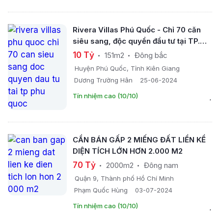
Rivera Villas Phú Quốc - Chỉ 70 căn
siêu sang, độc quyền đầu tư tại TP.
Phú Quốc
10 Tỷ
151m2
Đông bắc
Huyện Phú Quốc, Tỉnh Kiên Giang
Dương Trường Hân
25-06-2024
Tín nhiệm cao (10/10)
CẦN BÁN GẤP 2 MIẾNG ĐẤT LIỀN KỀ
DIỆN TÍCH LỚN HƠN 2.000 M2
70 Tỷ
2000m2
Đông nam
Quận 9, Thành phố Hồ Chí Minh
Phạm Quốc Hùng
03-07-2024
Tín nhiệm cao (10/10)