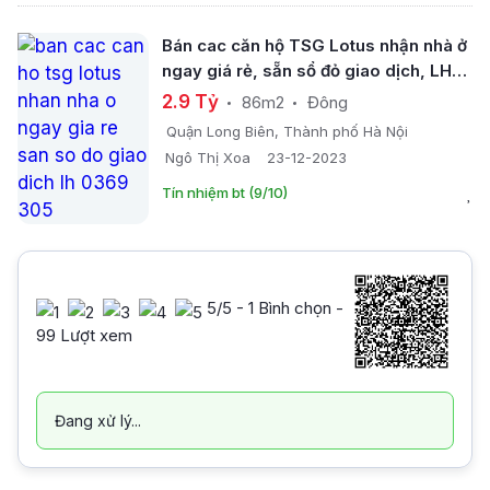
Bán cac căn hộ TSG Lotus nhận nhà ở
ngay giá rẻ, sẵn sổ đỏ giao dịch, LH
0369 305 ***
2.9 Tỷ
86m2
Đông
Quận Long Biên, Thành phố Hà Nội
Ngô Thị Xoa
23-12-2023
Tín nhiệm bt (9/10)
5
/5 -
1
Bình chọn -
99 Lượt xem
Đang xử lý...