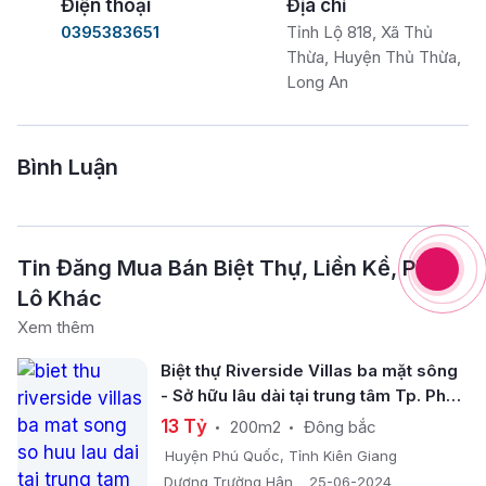
Điện thoại
Địa chỉ
0395383651
Tỉnh Lộ 818, Xã Thủ
Thừa, Huyện Thủ Thừa,
Long An
Bình Luận
Tin Đăng Mua Bán Biệt Thự, Liền Kề, Phân
Lô Khác
Xem thêm
Biệt thự Riverside Villas ba mặt sông
- Sở hữu lâu dài tại trung tâm Tp. Phú
Quốc
13 Tỷ
200m2
Đông bắc
Huyện Phú Quốc, Tỉnh Kiên Giang
Dương Trường Hân
25-06-2024