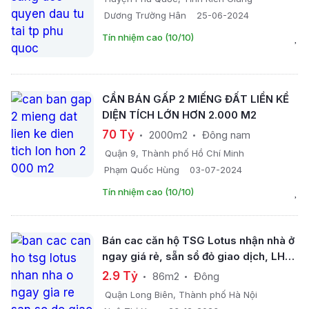
Dương Trường Hân
25-06-2024
Tín nhiệm cao (10/10)
CẦN BÁN GẤP 2 MIẾNG ĐẤT LIỀN KỀ
DIỆN TÍCH LỚN HƠN 2.000 M2
70 Tỷ
2000m2
Đông nam
Quận 9, Thành phố Hồ Chí Minh
Phạm Quốc Hùng
03-07-2024
Tín nhiệm cao (10/10)
Bán cac căn hộ TSG Lotus nhận nhà ở
ngay giá rẻ, sẵn sổ đỏ giao dịch, LH
0369 305 ***
2.9 Tỷ
86m2
Đông
Quận Long Biên, Thành phố Hà Nội