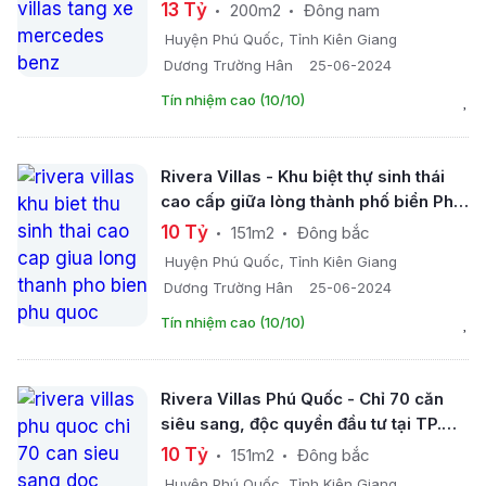
13 Tỷ
200m2
Đông nam
Huyện Phú Quốc, Tỉnh Kiên Giang
Dương Trường Hân
25-06-2024
Tín nhiệm cao (10/10)
Rivera Villas - Khu biệt thự sinh thái
cao cấp giữa lòng thành phố biển Phú
Quốc
10 Tỷ
151m2
Đông bắc
Huyện Phú Quốc, Tỉnh Kiên Giang
Dương Trường Hân
25-06-2024
Tín nhiệm cao (10/10)
Rivera Villas Phú Quốc - Chỉ 70 căn
siêu sang, độc quyền đầu tư tại TP.
Phú Quốc
10 Tỷ
151m2
Đông bắc
Huyện Phú Quốc, Tỉnh Kiên Giang