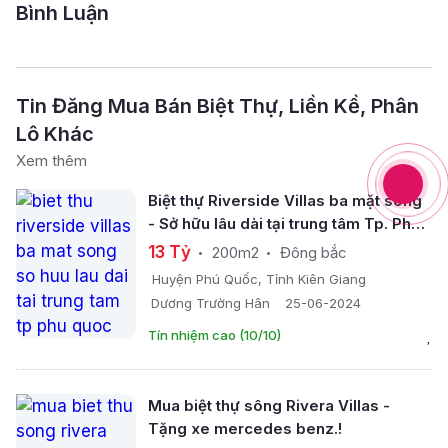
Bình Luận
Tin Đăng Mua Bán Biệt Thự, Liền Kề, Phân
Lô Khác
Xem thêm
Biệt thự Riverside Villas ba mặt sông
- Sở hữu lâu dài tại trung tâm Tp. Phú
Quốc
13 Tỷ
200m2
Đông bắc
Huyện Phú Quốc, Tỉnh Kiên Giang
Dương Trường Hân
25-06-2024
Tín nhiệm cao (10/10)
Mua biệt thự sông Rivera Villas -
Tặng xe mercedes benz.!