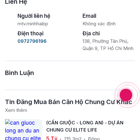
Liên Hệ
Người liên hệ
Email
mtv.minhhaibp
Không xác định
Điện thoại
Địa chỉ
0972796196
138, Phường Tân Phú,
Quận 9, TP Hồ Chí Minh
Bình Luận
Tin Đăng Mua Bán Căn Hộ Chung Cư Khác
Xem thêm
(CẦN GIUỘC - LONG AN) - DỰ ÁN
CHUNG CƯ ELITE LIFE
5 Tỷ
215.3m2
Đông