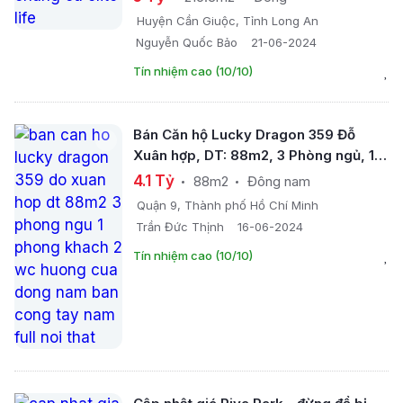
Huyện Cần Giuộc, Tỉnh Long An
Nguyễn Quốc Bảo
21-06-2024
Tín nhiệm cao (10/10)
Bán Căn hộ Lucky Dragon 359 Đỗ
Xuân hợp, DT: 88m2, 3 Phòng ngủ, 1
Phòng khách, 2 WC, hướng cửa Đông
4.1 Tỷ
88m2
Đông nam
Nam - ban công Tây Nam; full nội thất
Quận 9, Thành phố Hồ Chí Minh
Trần Đức Thịnh
16-06-2024
Tín nhiệm cao (10/10)