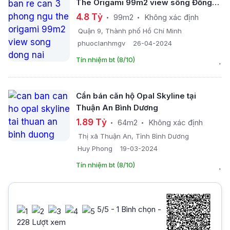
The Origami 99m2 view sông Đồng
Nai
4.8 Tỷ
99m2
Không xác định
Quận 9, Thành phố Hồ Chí Minh
phuoclanhmgv
26-04-2024
Tín nhiệm bt (8/10)
Cần bán căn hộ Opal Skyline tại
Thuận An Bình Dương
1.89 Tỷ
64m2
Không xác định
Thị xã Thuận An, Tỉnh Bình Dương
Huy Phong
19-03-2024
Tín nhiệm bt (8/10)
5
/5 -
1
Bình chọn -
228 Lượt xem