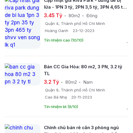
Cập nhật giá Riva Park - đừng để bị
lừa - 1PN 3 tỷ, 2PN 3,5 tỷ, 3PN 4,65 tỷ
SHVV, ven sông, LK Q1
3.45 Tỷ
80m2
Đông
Quận 4, Thành phố Hồ Chí Minh
Hoàng Oanh
23-12-2023
Tín nhiệm cao (10/10)
Bán CC Gia Hòa: 80 m2, 3 PN, 3.2 tỷ
TL
3.2 Tỷ
80m2
Nam
Quận 9, Thành phố Hồ Chí Minh
Cao Bá Nhạ
20-11-2023
Tín nhiệm bt (9/10)
Chính chủ bán rẻ căn 3 phòng ngủ