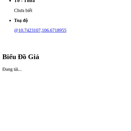
Tờ - Thửa
Chưa biết
Toạ độ
@10.7423107,106.6718955
Biểu Đồ Giá
Đang tải...