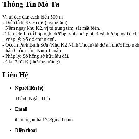
Thông Tin Mô Tả
Vị trí đắc địa: cách biển 500 m
- Diện tích: 93.76 m² (ngang 6m).
- Nằm ngay khu K2, vị trí trung tâm, sát mặt biển.
- Tiện ích: Là tổ hợp nghỉ dưỡng, vui chơi giải trí và thương mại d
- Pháp lý: Sổ đỏ chính chủ.
- Ocean Park Bình Sơn (Khu K2 Ninh Thuận) là dự án phức hợp nghỉ 
Tháp Chàm, tỉnh Ninh Thuận.
- Pháp lý: Sổ hồng sở hữu lâu dài.
- Giá: 3.55 tỷ (thương lượng).
Liên Hệ
Người liên hệ
Thành Ngân Thái
Email
thanhnganthai17@gmail.com
Điện thoại