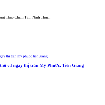
ang Tháp Chàm,Tỉnh Ninh Thuận
 thổ cư ngay thị trấn Mỹ Phước, Tiền Giang