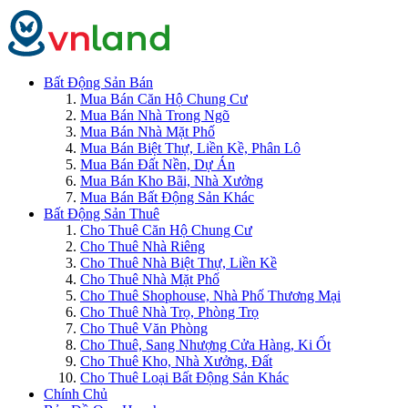
Bất Động Sản Bán
Mua Bán Căn Hộ Chung Cư
Mua Bán Nhà Trong Ngõ
Mua Bán Nhà Mặt Phố
Mua Bán Biệt Thự, Liền Kề, Phân Lô
Mua Bán Đất Nền, Dự Án
Mua Bán Kho Bãi, Nhà Xưởng
Mua Bán Bất Động Sản Khác
Bất Động Sản Thuê
Cho Thuê Căn Hộ Chung Cư
Cho Thuê Nhà Riêng
Cho Thuê Nhà Biệt Thự, Liền Kề
Cho Thuê Nhà Mặt Phố
Cho Thuê Shophouse, Nhà Phố Thương Mại
Cho Thuê Nhà Trọ, Phòng Trọ
Cho Thuê Văn Phòng
Cho Thuê, Sang Nhượng Cửa Hàng, Ki Ốt
Cho Thuê Kho, Nhà Xưởng, Đất
Cho Thuê Loại Bất Động Sản Khác
Chính Chủ