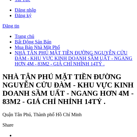
Đăng nhập
Đăng ký
Đăng tin
Trang chủ
Bất Động Sản Bán
Mua Bán Nhà Mặt Phố
NHÀ TÂN PHÚ MẶT TIỀN ĐƯỜNG NGUYỄN CỬU
ĐÀM - KHU VỰC KINH DOANH SẦM UẤT - NGANG
HƠN 4M - 83M2 - GIÁ CHỈ NHỈNH 14TỶ .
NHÀ TÂN PHÚ MẶT TIỀN ĐƯỜNG
NGUYỄN CỬU ĐÀM - KHU VỰC KINH
DOANH SẦM UẤT - NGANG HƠN 4M -
83M2 - GIÁ CHỈ NHỈNH 14TỶ .
Quận Tân Phú, Thành phố Hồ Chí Minh
Share