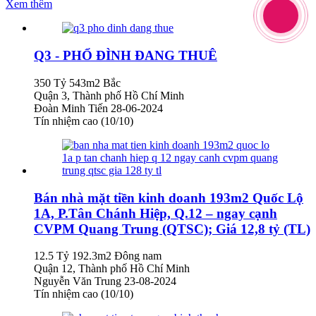
Xem thêm
Q3 - PHỔ ĐÌNH ĐANG THUÊ
350 Tỷ
543m2
Bắc
Quận 3, Thành phố Hồ Chí Minh
Đoàn Minh Tiến
28-06-2024
Tín nhiệm cao (10/10)
Bán nhà mặt tiền kinh doanh 193m2 Quốc Lộ
1A, P.Tân Chánh Hiệp, Q.12 – ngay cạnh
CVPM Quang Trung (QTSC); Giá 12,8 tỷ (TL)
12.5 Tỷ
192.3m2
Đông nam
Quận 12, Thành phố Hồ Chí Minh
Nguyễn Văn Trung
23-08-2024
Tín nhiệm cao (10/10)