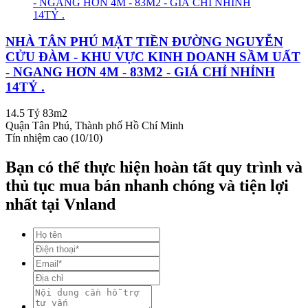
NHÀ TÂN PHÚ MẶT TIỀN ĐƯỜNG NGUYỄN
CỬU ĐÀM - KHU VỰC KINH DOANH SẦM UẤT
- NGANG HƠN 4M - 83M2 - GIÁ CHỈ NHỈNH
14TỶ .
14.5 Tỷ
83m2
Quận Tân Phú, Thành phố Hồ Chí Minh
Tín nhiệm cao (10/10)
Bạn có thể thực hiện hoàn tất quy trình và
thủ tục mua bán nhanh chóng và tiện lợi
nhất tại Vnland