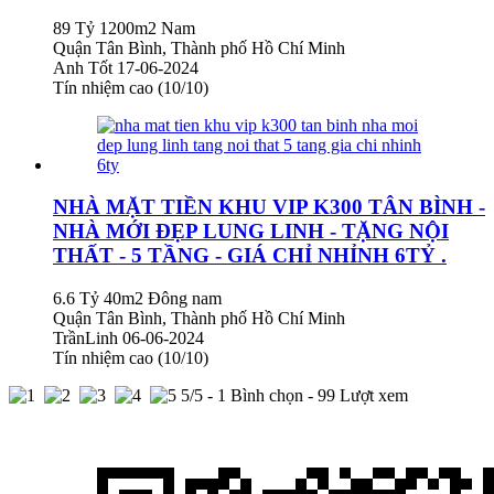
89 Tỷ
1200m2
Nam
Quận Tân Bình, Thành phố Hồ Chí Minh
Anh Tốt
17-06-2024
Tín nhiệm cao (10/10)
NHÀ MẶT TIỀN KHU VIP K300 TÂN BÌNH -
NHÀ MỚI ĐẸP LUNG LINH - TẶNG NỘI
THẤT - 5 TẦNG - GIÁ CHỈ NHỈNH 6TỶ .
6.6 Tỷ
40m2
Đông nam
Quận Tân Bình, Thành phố Hồ Chí Minh
TrầnLinh
06-06-2024
Tín nhiệm cao (10/10)
5
/5 -
1
Bình chọn - 99 Lượt xem