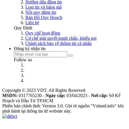
Hướng dẫn đăng tin
Loại tin và bảng giá
Nội quy đăng tin
Bản Đồ Quy Hoạch
Liên hệ
Quy Định
Quy chế hoạt động
Cơ chế giải quyết tranh chấp, khiếu nại
Chính sách bảo vệ thông tin cá nhân
Đăng ký nhận tin
Follow us
Copyright © 2023 VDT. All Rights Reserved
MSDN:
0317765230 -
Ngày cấp:
03/04/2023 -
Nơi cấp:
Sở Kế
Hoạch và Đầu Tư TP.HCM
Phiên bản chính thức Version 3.0. Ghi rõ nguồn "Vnland.info" khi
phát hành lại thông tin từ website này.