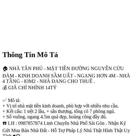
Thông Tin Mô Tả
🏠 NHÀ TÂN PHÚ - MẶT TIỀN ĐƯỜNG NGUYỄN CỬU
ĐÀM - KINH DOANH SẦM UẤT - NGANG HƠN 4M - NHÀ
4 TẦNG - 83M2 - NHÀ ĐANG CHO THUÊ .
💰 GIÁ CHỈ NHỈNH 14TỶ
✅ Mô tả:
+ Vị trí nhà mặt tiền kinh doanh, phù hợp với nhiều nhu cầu.
+ Kết cấu: 1 trệt 2 lầu, + sân thượng, tổng có 7 phòng ngủ.
+ Sổ vuông, ngang 4.5m quá đẹp, hoàng công đầy đủ.
☎️ LH : 0987857874 Linh Chuyên Nhà Phố Sài Gòn . Nhận Ký
Gửi Mua Bán Nhà Đất - Hỗ Trợ Pháp Lý Nhà Thật Hình Thật Uy
Tính ♥️🌻.