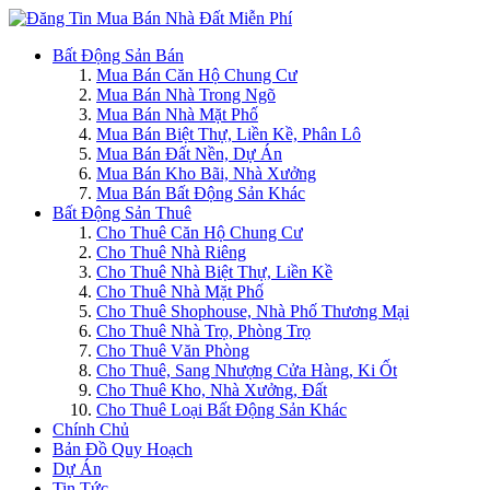
Bất Động Sản Bán
Mua Bán Căn Hộ Chung Cư
Mua Bán Nhà Trong Ngõ
Mua Bán Nhà Mặt Phố
Mua Bán Biệt Thự, Liền Kề, Phân Lô
Mua Bán Đất Nền, Dự Án
Mua Bán Kho Bãi, Nhà Xưởng
Mua Bán Bất Động Sản Khác
Bất Động Sản Thuê
Cho Thuê Căn Hộ Chung Cư
Cho Thuê Nhà Riêng
Cho Thuê Nhà Biệt Thự, Liền Kề
Cho Thuê Nhà Mặt Phố
Cho Thuê Shophouse, Nhà Phố Thương Mại
Cho Thuê Nhà Trọ, Phòng Trọ
Cho Thuê Văn Phòng
Cho Thuê, Sang Nhượng Cửa Hàng, Ki Ốt
Cho Thuê Kho, Nhà Xưởng, Đất
Cho Thuê Loại Bất Động Sản Khác
Chính Chủ
Bản Đồ Quy Hoạch
Dự Án
Tin Tức