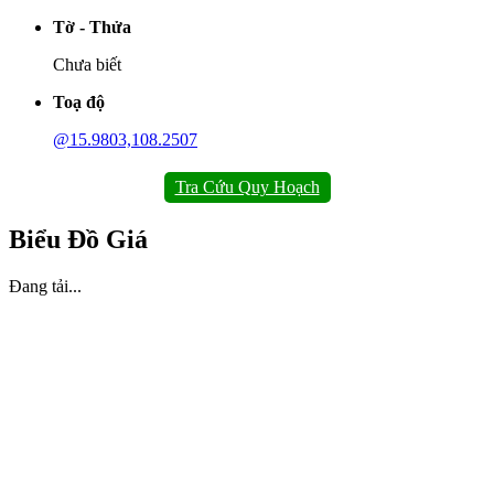
Tờ - Thửa
Chưa biết
Toạ độ
@15.9803,108.2507
Tra Cứu Quy Hoạch
Biểu Đồ Giá
Đang tải...