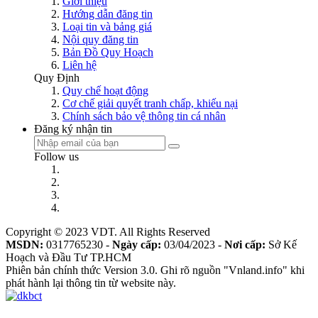
Giới thiệu
Hướng dẫn đăng tin
Loại tin và bảng giá
Nội quy đăng tin
Bản Đồ Quy Hoạch
Liên hệ
Quy Định
Quy chế hoạt động
Cơ chế giải quyết tranh chấp, khiếu nại
Chính sách bảo vệ thông tin cá nhân
Đăng ký nhận tin
Follow us
Copyright © 2023 VDT. All Rights Reserved
MSDN:
0317765230 -
Ngày cấp:
03/04/2023 -
Nơi cấp:
Sở Kế
Hoạch và Đầu Tư TP.HCM
Phiên bản chính thức Version 3.0. Ghi rõ nguồn "Vnland.info" khi
phát hành lại thông tin từ website này.