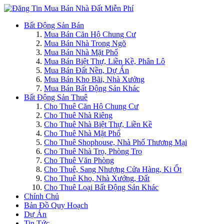
Bất Động Sản Bán
Mua Bán Căn Hộ Chung Cư
Mua Bán Nhà Trong Ngõ
Mua Bán Nhà Mặt Phố
Mua Bán Biệt Thự, Liền Kề, Phân Lô
Mua Bán Đất Nền, Dự Án
Mua Bán Kho Bãi, Nhà Xưởng
Mua Bán Bất Động Sản Khác
Bất Động Sản Thuê
Cho Thuê Căn Hộ Chung Cư
Cho Thuê Nhà Riêng
Cho Thuê Nhà Biệt Thự, Liền Kề
Cho Thuê Nhà Mặt Phố
Cho Thuê Shophouse, Nhà Phố Thương Mại
Cho Thuê Nhà Trọ, Phòng Trọ
Cho Thuê Văn Phòng
Cho Thuê, Sang Nhượng Cửa Hàng, Ki Ốt
Cho Thuê Kho, Nhà Xưởng, Đất
Cho Thuê Loại Bất Động Sản Khác
Chính Chủ
Bản Đồ Quy Hoạch
Dự Án
Tin Tức