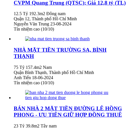
CVPM Quang Trung (QTSC); Giá 12,8 tỷ (TL)
12.5 Tỷ
192.3m2
Đông nam
Quận 12, Thành phố Hồ Chí Minh
Nguyễn Văn Trung
23-08-2024
Tín nhiệm cao (10/10)
NHÀ MẶT TIỀN TRƯỜNG SA, BÌNH
THẠNH
75 Tỷ
157.4m2
Nam
Quận Bình Thạnh, Thành phố Hồ Chí Minh
Anh Tiến
18-06-2024
Tín nhiệm cao (10/10)
BÁN NHÀ 2 MẶT TIỀN ĐƯỜNG LÊ HỒNG
PHONG - ƯU TIÊN GIỮ HỢP ĐỒNG THUÊ
23 Tỷ
39.8m2
Tây nam