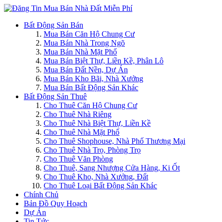
Bất Động Sản Bán
Mua Bán Căn Hộ Chung Cư
Mua Bán Nhà Trong Ngõ
Mua Bán Nhà Mặt Phố
Mua Bán Biệt Thự, Liền Kề, Phân Lô
Mua Bán Đất Nền, Dự Án
Mua Bán Kho Bãi, Nhà Xưởng
Mua Bán Bất Động Sản Khác
Bất Động Sản Thuê
Cho Thuê Căn Hộ Chung Cư
Cho Thuê Nhà Riêng
Cho Thuê Nhà Biệt Thự, Liền Kề
Cho Thuê Nhà Mặt Phố
Cho Thuê Shophouse, Nhà Phố Thương Mại
Cho Thuê Nhà Trọ, Phòng Trọ
Cho Thuê Văn Phòng
Cho Thuê, Sang Nhượng Cửa Hàng, Ki Ốt
Cho Thuê Kho, Nhà Xưởng, Đất
Cho Thuê Loại Bất Động Sản Khác
Chính Chủ
Bản Đồ Quy Hoạch
Dự Án
Tin Tức