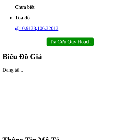
Chưa biết
Toạ độ
@10.9138,106.32013
Tra Cứu Quy Hoạch
Biểu Đồ Giá
Đang tải...
Thông Tin Mô Tả