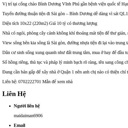
Vị trí tại cổng chào Bình Dương Vĩnh Phú gần bệnh viện quốc tế H
Tuyến đường thuận tiện đi Sài gòn – Bình Dương dễ dàng vì sát QL1
Diện tích 10x22 (220m2) Giá 10 tỷ có thương lượng
Nhà có ngói, phòng cây cảnh không khí thoáng mát tiện để thư giản, nộ
View sông bên kia sông là Sài gòn, đường nhựa tiện đi lại vào trung
Dân cư sinh sống xung quanh như đất trung tâm, mua ở hay để đầu t
Sổ hồng riêng, thủ tục và pháp lý minh bạch rõ ràng, tên sang công c
Đang cần bán gấp để xây nhà ở Quận 1 nên anh chị nào có thiện chí t
Liên hệ: 0702222701 Mẫn để xem nhà
Liên Hệ
Người liên hệ
maidaiman6906
Email