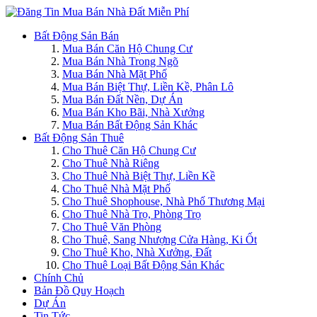
Bất Động Sản Bán
Mua Bán Căn Hộ Chung Cư
Mua Bán Nhà Trong Ngõ
Mua Bán Nhà Mặt Phố
Mua Bán Biệt Thự, Liền Kề, Phân Lô
Mua Bán Đất Nền, Dự Án
Mua Bán Kho Bãi, Nhà Xưởng
Mua Bán Bất Động Sản Khác
Bất Động Sản Thuê
Cho Thuê Căn Hộ Chung Cư
Cho Thuê Nhà Riêng
Cho Thuê Nhà Biệt Thự, Liền Kề
Cho Thuê Nhà Mặt Phố
Cho Thuê Shophouse, Nhà Phố Thương Mại
Cho Thuê Nhà Trọ, Phòng Trọ
Cho Thuê Văn Phòng
Cho Thuê, Sang Nhượng Cửa Hàng, Ki Ốt
Cho Thuê Kho, Nhà Xưởng, Đất
Cho Thuê Loại Bất Động Sản Khác
Chính Chủ
Bản Đồ Quy Hoạch
Dự Án
Tin Tức