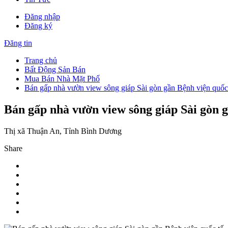
Đăng nhập
Đăng ký
Đăng tin
Trang chủ
Bất Động Sản Bán
Mua Bán Nhà Mặt Phố
Bán gấp nhà vườn view sông giáp Sài gòn gần Bệnh viện quốc
Bán gấp nhà vườn view sông giáp Sài gòn g
Thị xã Thuận An, Tỉnh Bình Dương
Share