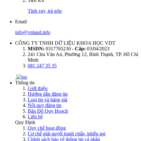
Tiện Ích
Tính vay, trả góp
Email
info@vnland.info
CÔNG TY TNHH DỮ LIỆU KHOA HỌC VDT
MSDN:
0317765230 -
Cấp:
03/04/2023
241 Chu Văn An, Phường 12, Bình Thạnh, TP. Hồ Chí
Minh
081 247 35 35
Thông tin
Giới thiệu
Hướng dẫn đăng tin
Loại tin và bảng giá
Nội quy đăng tin
Bản Đồ Quy Hoạch
Liên hệ
Quy Định
Quy chế hoạt động
Cơ chế giải quyết tranh chấp, khiếu nại
Chính sách bảo vệ thông tin cá nhân