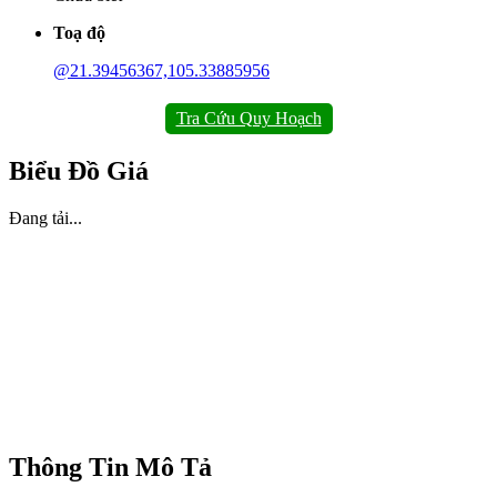
Toạ độ
@21.39456367,105.33885956
Tra Cứu Quy Hoạch
Biểu Đồ Giá
Đang tải...
Thông Tin Mô Tả