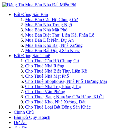
Bất Động Sản Bán
Mua Bán Căn Hộ Chung Cư
Mua Bán Nhà Trong Ngõ
Mua Bán Nhà Mặt Phố
Mua Bán Biệt Thự, Liền Kề, Phân Lô
Mua Bán Đất Nền, Dự Án
Mua Bán Kho Bãi, Nhà Xưởng
Mua Bán Bất Động Sản Khác
Bất Động Sản Thuê
Cho Thuê Căn Hộ Chung Cư
Cho Thuê Nhà Riêng
Cho Thuê Nhà Biệt Thự, Liền Kề
Cho Thuê Nhà Mặt Phố
Cho Thuê Shophouse, Nhà Phố Thương Mại
Cho Thuê Nhà Trọ, Phòng Trọ
Cho Thuê Văn Phòng
Cho Thuê, Sang Nhượng Cửa Hàng, Ki Ốt
Cho Thuê Kho, Nhà Xưởng, Đất
Cho Thuê Loại Bất Động Sản Khác
Chính Chủ
Bản Đồ Quy Hoạch
Dự Án
Tin Tức