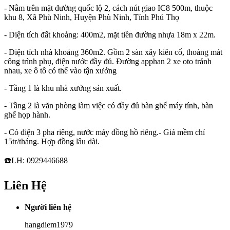
- Nằm trên mặt đường quốc lộ 2, cách nút giao IC8 500m, thuộc
khu 8, Xã Phù Ninh, Huyện Phù Ninh, Tỉnh Phú Thọ
- Diện tích đất khoảng: 400m2, mặt tiền đường nhựa 18m x 22m.
- Diện tích nhà khoảng 360m2. Gồm 2 sàn xây kiên cố, thoáng mát
công trình phụ, điện nước đầy đủ. Đường apphan 2 xe oto tránh
nhau, xe ô tô có thể vào tận xưởng
- Tầng 1 là khu nhà xưởng sản xuất.
- Tầng 2 là văn phòng làm việc có đầy đủ bàn ghế máy tính, bàn
ghế họp hành.
- Có điện 3 pha riêng, nước máy đồng hồ riêng.- Giá mềm chỉ
15tr/tháng. Hợp đồng lâu dài.
☎️LH: 0929446688
Liên Hệ
Người liên hệ
hangdiem1979