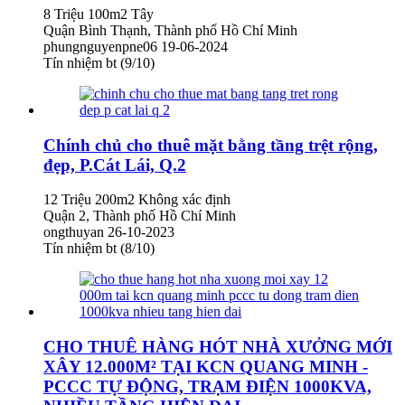
8 Triệu
100m2
Tây
Quận Bình Thạnh, Thành phố Hồ Chí Minh
phungnguyenpne06
19-06-2024
Tín nhiệm bt (9/10)
Chính chủ cho thuê mặt bằng tầng trệt rộng,
đẹp, P.Cát Lái, Q.2
12 Triệu
200m2
Không xác định
Quận 2, Thành phố Hồ Chí Minh
ongthuyan
26-10-2023
Tín nhiệm bt (8/10)
CHO THUÊ HÀNG HÓT NHÀ XƯỞNG MỚI
XÂY 12.000M² TẠI KCN QUANG MINH -
PCCC TỰ ĐỘNG, TRẠM ĐIỆN 1000KVA,