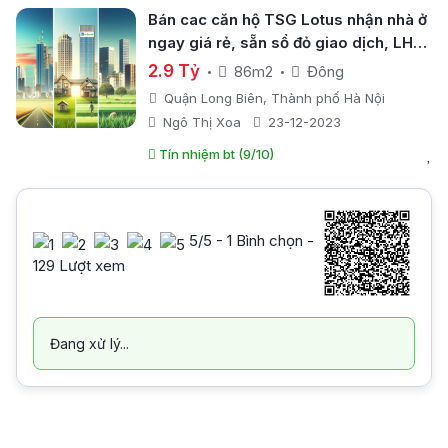
Bán cac căn hộ TSG Lotus nhận nhà ở
ngay giá rẻ, sẵn sổ đỏ giao dịch, LH
0369 305 ***
2.9 Tỷ
86m2
Đông
Quận Long Biên, Thành phố Hà Nội
Ngô Thị Xoa
23-12-2023
Tín nhiệm bt (9/10)
5
/5 -
1
Bình chọn -
129 Lượt xem
Đang xử lý...