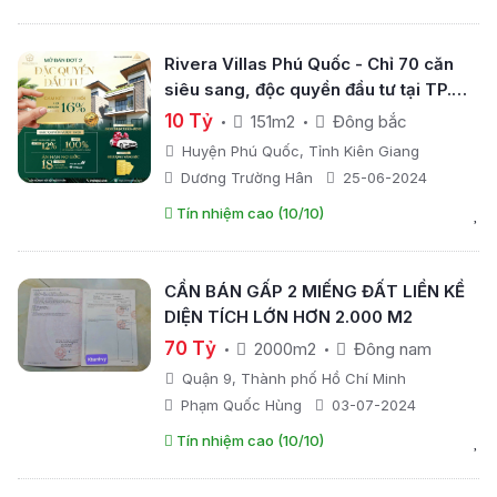
Rivera Villas Phú Quốc - Chỉ 70 căn
siêu sang, độc quyền đầu tư tại TP.
Phú Quốc
10 Tỷ
151m2
Đông bắc
Huyện Phú Quốc, Tỉnh Kiên Giang
Dương Trường Hân
25-06-2024
Tín nhiệm cao (10/10)
CẦN BÁN GẤP 2 MIẾNG ĐẤT LIỀN KỀ
DIỆN TÍCH LỚN HƠN 2.000 M2
70 Tỷ
2000m2
Đông nam
Quận 9, Thành phố Hồ Chí Minh
Phạm Quốc Hùng
03-07-2024
Tín nhiệm cao (10/10)