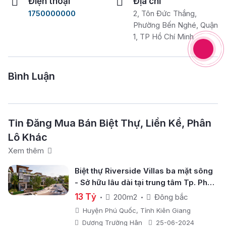
Điện thoại
Địa chỉ
1750000000
2, Tôn Đức Thắng,
Phường Bến Nghé, Quận
1, TP Hồ Chí Minh
Bình Luận
Tin Đăng Mua Bán Biệt Thự, Liền Kề, Phân
Lô Khác
Xem thêm
Biệt thự Riverside Villas ba mặt sông
- Sở hữu lâu dài tại trung tâm Tp. Phú
Quốc
13 Tỷ
200m2
Đông bắc
Huyện Phú Quốc, Tỉnh Kiên Giang
Dương Trường Hân
25-06-2024