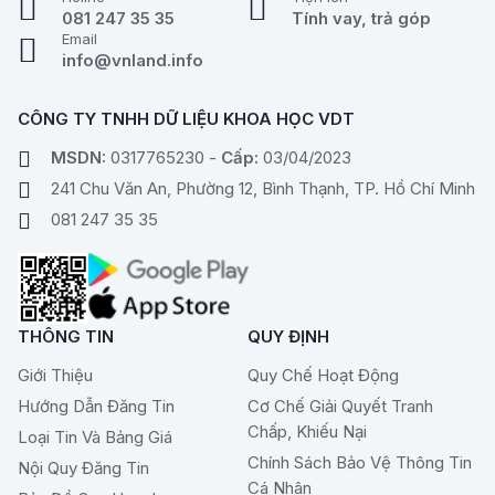
081 247 35 35
Tính vay, trả góp
Email
info@vnland.info
CÔNG TY TNHH DỮ LIỆU KHOA HỌC VDT
MSDN:
0317765230 -
Cấp:
03/04/2023
241 Chu Văn An, Phường 12, Bình Thạnh, TP. Hồ Chí Minh
081 247 35 35
THÔNG TIN
QUY ĐỊNH
Giới Thiệu
Quy Chế Hoạt Động
Hướng Dẫn Đăng Tin
Cơ Chế Giải Quyết Tranh
Chấp, Khiếu Nại
Loại Tin Và Bảng Giá
Chính Sách Bảo Vệ Thông Tin
Nội Quy Đăng Tin
Cá Nhân