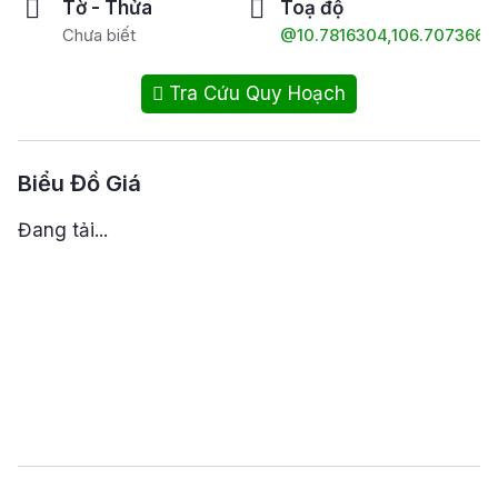
Tờ - Thửa
Toạ độ
Chưa biết
@10.7816304,106.7073661
Tra Cứu Quy Hoạch
Biểu Đồ Giá
Đang tải...