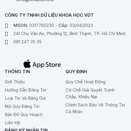
CÔNG TY TNHH DỮ LIỆU KHOA HỌC VDT
MSDN:
0317765230 -
Cấp:
03/04/2023
241 Chu Văn An, Phường 12, Bình Thạnh, TP. Hồ Chí Minh
081 247 35 35
THÔNG TIN
QUY ĐỊNH
Giới Thiệu
Quy Chế Hoạt Động
Hướng Dẫn Đăng Tin
Cơ Chế Giải Quyết Tranh
Chấp, Khiếu Nại
Loại Tin Và Bảng Giá
Chính Sách Bảo Vệ Thông Tin
Nội Quy Đăng Tin
Cá Nhân
Bản Đồ Quy Hoạch
Liên Hệ
ĐĂNG KÝ NHẬN TIN