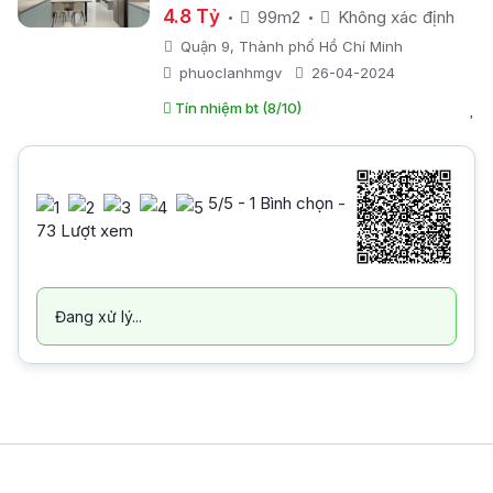
Nai
4.8 Tỷ
99m2
Không xác định
Quận 9, Thành phố Hồ Chí Minh
phuoclanhmgv
26-04-2024
Tín nhiệm bt (8/10)
5
/5 -
1
Bình chọn -
73 Lượt xem
Đang xử lý...