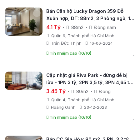
Bán Căn hộ Lucky Dragon 359 Đỗ
Xuân hợp, DT: 88m2, 3 Phòng ngủ, 1
Phòng khách, 2 WC, hướng cửa Đông
4.1 Tỷ
88m2
Đông nam
Nam - ban công Tây Nam; full nội thất
Quận 9, Thành phố Hồ Chí Minh
Trần Đức Thịnh
16-06-2024
Tín nhiệm cao (10/10)
Cập nhật giá Riva Park - đừng để bị
lừa - 1PN 3 tỷ, 2PN 3,5 tỷ, 3PN 4,65 tỷ
SHVV, ven sông, LK Q1
3.45 Tỷ
80m2
Đông
Quận 4, Thành phố Hồ Chí Minh
Hoàng Oanh
23-12-2023
Tín nhiệm cao (10/10)
Bán CC Gia Hòa: 80 m2, 3 PN, 3.2 tỷ