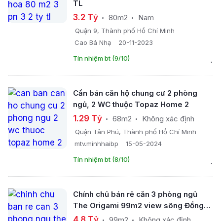
TL
3.2 Tỷ
80m2
Nam
Quận 9, Thành phố Hồ Chí Minh
Cao Bá Nhạ
20-11-2023
Tín nhiệm bt (9/10)
Cần bán căn hộ chung cư 2 phòng
ngủ, 2 WC thuộc Topaz Home 2
1.29 Tỷ
68m2
Không xác định
Quận Tân Phú, Thành phố Hồ Chí Minh
mtv.minhhaibp
15-05-2024
Tín nhiệm bt (8/10)
Chính chủ bán rẻ căn 3 phòng ngủ
The Origami 99m2 view sông Đồng
Nai
4.8 Tỷ
99m2
Không xác định