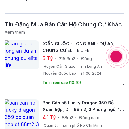
Tin Đăng Mua Bán Căn Hộ Chung Cư Khác
Xem thêm
(CẦN GIUỘC - LONG AN) - DỰ ÁN
CHUNG CƯ ELITE LIFE
5 Tỷ
215.3m2
Đông
Huyện Cần Giuộc, Tỉnh Long An
Nguyễn Quốc Bảo
21-06-2024
Tín nhiệm cao (10/10)
Bán Căn hộ Lucky Dragon 359 Đỗ
Xuân hợp, DT: 88m2, 3 Phòng ngủ, 1
Phòng khách, 2 WC, hướng cửa Đông
4.1 Tỷ
88m2
Đông nam
Nam - ban công Tây Nam; full nội thất
Quận 9, Thành phố Hồ Chí Minh