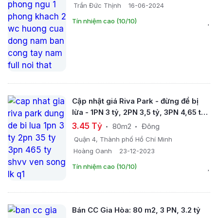
Trần Đức Thịnh
16-06-2024
Tín nhiệm cao (10/10)
Cập nhật giá Riva Park - đừng để bị
lừa - 1PN 3 tỷ, 2PN 3,5 tỷ, 3PN 4,65 tỷ
SHVV, ven sông, LK Q1
3.45 Tỷ
80m2
Đông
Quận 4, Thành phố Hồ Chí Minh
Hoàng Oanh
23-12-2023
Tín nhiệm cao (10/10)
Bán CC Gia Hòa: 80 m2, 3 PN, 3.2 tỷ