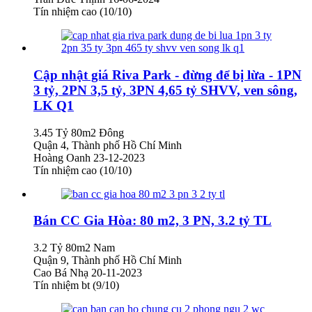
Tín nhiệm cao (10/10)
Cập nhật giá Riva Park - đừng để bị lừa - 1PN
3 tỷ, 2PN 3,5 tỷ, 3PN 4,65 tỷ SHVV, ven sông,
LK Q1
3.45 Tỷ
80m2
Đông
Quận 4, Thành phố Hồ Chí Minh
Hoàng Oanh
23-12-2023
Tín nhiệm cao (10/10)
Bán CC Gia Hòa: 80 m2, 3 PN, 3.2 tỷ TL
3.2 Tỷ
80m2
Nam
Quận 9, Thành phố Hồ Chí Minh
Cao Bá Nhạ
20-11-2023
Tín nhiệm bt (9/10)