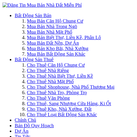
Bất Động Sản Bán
Mua Bán Căn Hộ Chung Cư
Mua Bán Nhà Trong Ngõ
Mua Bán Nhà Mặt Phố
Mua Bán Biệt Thự, Liền Kề, Phân Lô
Mua Bán Đất Nền, Dự Án
Mua Bán Kho Bãi, Nhà Xưởng
Mua Bán Bất Động Sản Khác
Bất Động Sản Thuê
Cho Thuê Căn Hộ Chung Cư
Cho Thuê Nhà Riêng
Cho Thuê Nhà Biệt Thự, Liền Kề
Cho Thuê Nhà Mặt Phố
Cho Thuê Shophouse, Nhà Phố Thương Mại
Cho Thuê Nhà Trọ, Phòng Trọ
Cho Thuê Văn Phòng
Cho Thuê, Sang Nhượng Cửa Hàng, Ki Ốt
Cho Thuê Kho, Nhà Xưởng, Đất
Cho Thuê Loại Bất Động Sản Khác
Chính Chủ
Bản Đồ Quy Hoạch
Dự Án
Tin Tức