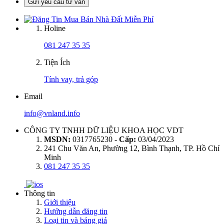
Gửi yêu cầu tư vấn
Holine
081 247 35 35
Tiện Ích
Tính vay, trả góp
Email
info@vnland.info
CÔNG TY TNHH DỮ LIỆU KHOA HỌC VDT
MSDN:
0317765230 -
Cấp:
03/04/2023
241 Chu Văn An, Phường 12, Bình Thạnh, TP. Hồ Chí
Minh
081 247 35 35
Thông tin
Giới thiệu
Hướng dẫn đăng tin
Loại tin và bảng giá