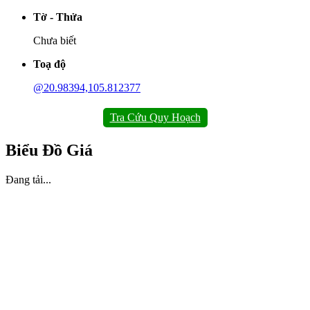
Tờ - Thửa
Chưa biết
Toạ độ
@20.98394,105.812377
Tra Cứu Quy Hoạch
Biểu Đồ Giá
Đang tải...