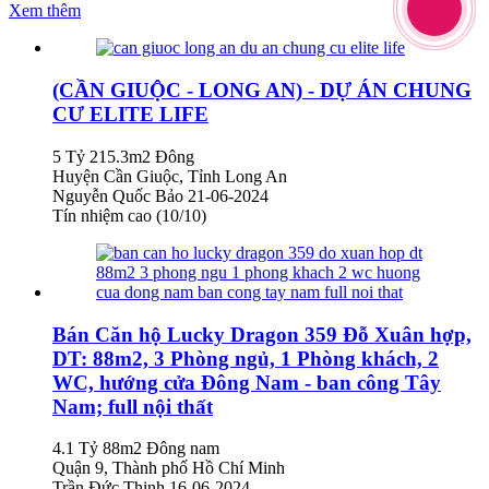
Xem thêm
(CẦN GIUỘC - LONG AN) - DỰ ÁN CHUNG
CƯ ELITE LIFE
5 Tỷ
215.3m2
Đông
Huyện Cần Giuộc, Tỉnh Long An
Nguyễn Quốc Bảo
21-06-2024
Tín nhiệm cao (10/10)
Bán Căn hộ Lucky Dragon 359 Đỗ Xuân hợp,
DT: 88m2, 3 Phòng ngủ, 1 Phòng khách, 2
WC, hướng cửa Đông Nam - ban công Tây
Nam; full nội thất
4.1 Tỷ
88m2
Đông nam
Quận 9, Thành phố Hồ Chí Minh
Trần Đức Thịnh
16-06-2024