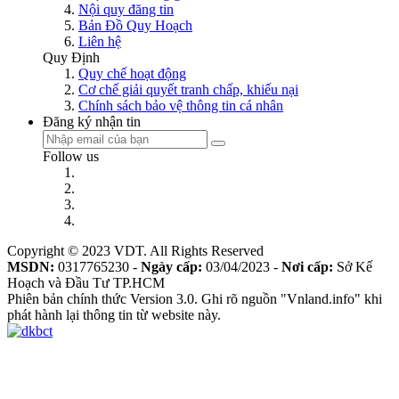
Nội quy đăng tin
Bản Đồ Quy Hoạch
Liên hệ
Quy Định
Quy chế hoạt động
Cơ chế giải quyết tranh chấp, khiếu nại
Chính sách bảo vệ thông tin cá nhân
Đăng ký nhận tin
Follow us
Copyright © 2023 VDT. All Rights Reserved
MSDN:
0317765230 -
Ngày cấp:
03/04/2023 -
Nơi cấp:
Sở Kế
Hoạch và Đầu Tư TP.HCM
Phiên bản chính thức Version 3.0. Ghi rõ nguồn "Vnland.info" khi
phát hành lại thông tin từ website này.