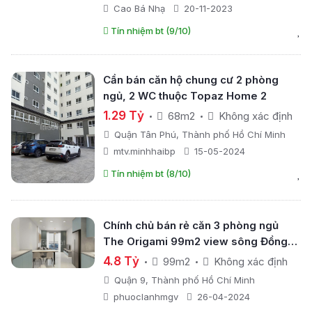
Cao Bá Nhạ
20-11-2023
Tín nhiệm bt (9/10)
Cần bán căn hộ chung cư 2 phòng
ngủ, 2 WC thuộc Topaz Home 2
1.29 Tỷ
68m2
Không xác định
Quận Tân Phú, Thành phố Hồ Chí Minh
mtv.minhhaibp
15-05-2024
Tín nhiệm bt (8/10)
Chính chủ bán rẻ căn 3 phòng ngủ
The Origami 99m2 view sông Đồng
Nai
4.8 Tỷ
99m2
Không xác định
Quận 9, Thành phố Hồ Chí Minh
phuoclanhmgv
26-04-2024