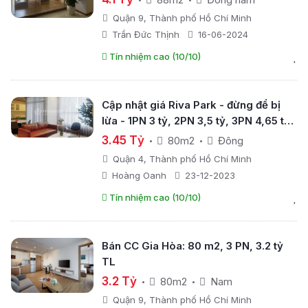
Nam - ban công Tây Nam; full nội thất
Quận 9, Thành phố Hồ Chí Minh
Trần Đức Thịnh
16-06-2024
Tín nhiệm cao (10/10)
Cập nhật giá Riva Park - đừng để bị
lừa - 1PN 3 tỷ, 2PN 3,5 tỷ, 3PN 4,65 tỷ
SHVV, ven sông, LK Q1
3.45 Tỷ
80m2
Đông
Quận 4, Thành phố Hồ Chí Minh
Hoàng Oanh
23-12-2023
Tín nhiệm cao (10/10)
Bán CC Gia Hòa: 80 m2, 3 PN, 3.2 tỷ
TL
3.2 Tỷ
80m2
Nam
Quận 9, Thành phố Hồ Chí Minh