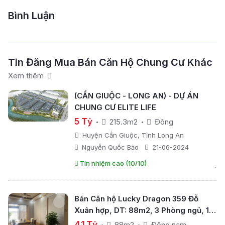
Bình Luận
Tin Đăng Mua Bán Căn Hộ Chung Cư Khác
Xem thêm
(CẦN GIUỘC - LONG AN) - DỰ ÁN
CHUNG CƯ ELITE LIFE
5 Tỷ
215.3m2
Đông
Huyện Cần Giuộc, Tỉnh Long An
Nguyễn Quốc Bảo
21-06-2024
Tín nhiệm cao (10/10)
Bán Căn hộ Lucky Dragon 359 Đỗ
Xuân hợp, DT: 88m2, 3 Phòng ngủ, 1
Phòng khách, 2 WC, hướng cửa Đông
4.1 Tỷ
88m2
Đông nam