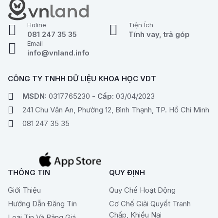
Holine
Tiện Ích
081 247 35 35
Tính vay, trả góp
Email
info@vnland.info
CÔNG TY TNHH DỮ LIỆU KHOA HỌC VDT
MSDN:
0317765230 -
Cấp:
03/04/2023
241 Chu Văn An, Phường 12, Bình Thạnh, TP. Hồ Chí Minh
081 247 35 35
THÔNG TIN
QUY ĐỊNH
Giới Thiệu
Quy Chế Hoạt Động
Hướng Dẫn Đăng Tin
Cơ Chế Giải Quyết Tranh
Chấp, Khiếu Nại
Loại Tin Và Bảng Giá