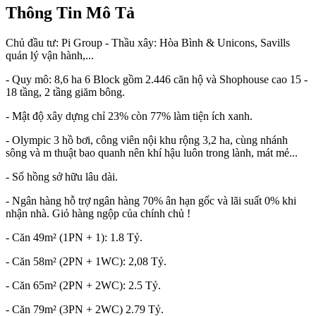
Thông Tin Mô Tả
Chủ đầu tư: Pi Group - Thầu xây: Hòa Bình & Unicons, Savills
quản lý vận hành,...
- Quy mô: 8,6 ha 6 Block gồm 2.446 căn hộ và Shophouse cao 15 -
18 tầng, 2 tầng giăm bông.
- Mật độ xây dựng chỉ 23% còn 77% làm tiện ích xanh.
- Olympic 3 hồ bơi, công viên nội khu rộng 3,2 ha, cùng nhánh
sông và m thuật bao quanh nên khí hậu luôn trong lành, mát mẻ...
- Sổ hồng sở hữu lâu dài.
- Ngân hàng hỗ trợ ngân hàng 70% ân hạn gốc và lãi suất 0% khi
nhận nhà. Giỏ hàng ngộp của chính chủ !
- Căn 49m² (1PN + 1): 1.8 Tỷ.
- Căn 58m² (2PN + 1WC): 2,08 Tỷ.
- Căn 65m² (2PN + 2WC): 2.5 Tỷ.
- Căn 79m² (3PN + 2WC) 2.79 Tỷ.