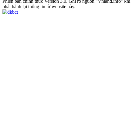
Phiên bản chính thức Version 3.0. Ghi rõ nguồn "Vnland.info" khi
phát hành lại thông tin từ website này.