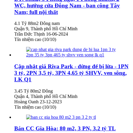
WC, hướng cửa Đông Nam - ban công Tây
Nam; full nội thất
4.1 Tỷ
88m2
Đông nam
Quận 9, Thành phố Hồ Chí Minh
Trần Đức Thịnh
16-06-2024
Tín nhiệm cao (10/10)
Cập nhật giá Riva Park - đừng để bị lừa - 1PN
3 tỷ, 2PN 3,5 tỷ, 3PN 4,65 tỷ SHVV, ven sông,
LK Q1
3.45 Tỷ
80m2
Đông
Quận 4, Thành phố Hồ Chí Minh
Hoàng Oanh
23-12-2023
Tín nhiệm cao (10/10)
Bán CC Gia Hòa: 80 m2, 3 PN, 3.2 tỷ TL