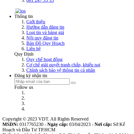
081 247 35 35
Thông tin
Giới thiệu
Hướng dẫn đăng tin
Loại tin và bảng giá
Nội quy đăng tin
Bản Đồ Quy Hoạch
Liên hệ
Quy Định
Quy chế hoạt động
Cơ chế giải quyết tranh chấp, khiếu nại
Chính sách bảo vệ thông tin cá nhân
Đăng ký nhận tin
Follow us
Copyright © 2023 VDT. All Rights Reserved
MSDN:
0317765230 -
Ngày cấp:
03/04/2023 -
Nơi cấp:
Sở Kế
Hoạch và Đầu Tư TP.HCM