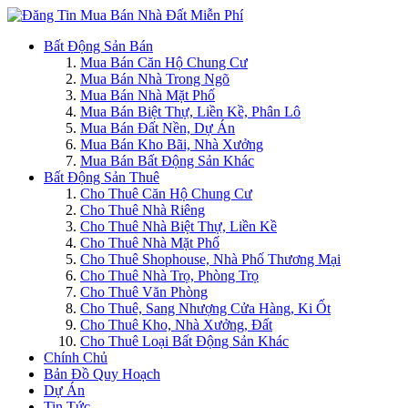
Bất Động Sản Bán
Mua Bán Căn Hộ Chung Cư
Mua Bán Nhà Trong Ngõ
Mua Bán Nhà Mặt Phố
Mua Bán Biệt Thự, Liền Kề, Phân Lô
Mua Bán Đất Nền, Dự Án
Mua Bán Kho Bãi, Nhà Xưởng
Mua Bán Bất Động Sản Khác
Bất Động Sản Thuê
Cho Thuê Căn Hộ Chung Cư
Cho Thuê Nhà Riêng
Cho Thuê Nhà Biệt Thự, Liền Kề
Cho Thuê Nhà Mặt Phố
Cho Thuê Shophouse, Nhà Phố Thương Mại
Cho Thuê Nhà Trọ, Phòng Trọ
Cho Thuê Văn Phòng
Cho Thuê, Sang Nhượng Cửa Hàng, Ki Ốt
Cho Thuê Kho, Nhà Xưởng, Đất
Cho Thuê Loại Bất Động Sản Khác
Chính Chủ
Bản Đồ Quy Hoạch
Dự Án
Tin Tức