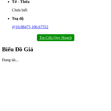
Tờ - Thửa
Chưa biết
Toạ độ
@10.88475,106.67552
Tra Cứu Quy Hoạch
Biểu Đồ Giá
Đang tải...