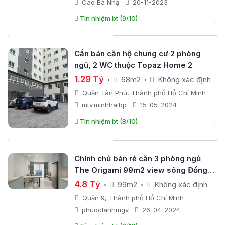
Cao Bá Nhạ
20-11-2023
Tín nhiệm bt (9/10)
Cần bán căn hộ chung cư 2 phòng
ngủ, 2 WC thuộc Topaz Home 2
1.29 Tỷ
68m2
Không xác định
Quận Tân Phú, Thành phố Hồ Chí Minh
mtv.minhhaibp
15-05-2024
Tín nhiệm bt (8/10)
Chính chủ bán rẻ căn 3 phòng ngủ
The Origami 99m2 view sông Đồng
Nai
4.8 Tỷ
99m2
Không xác định
Quận 9, Thành phố Hồ Chí Minh
phuoclanhmgv
26-04-2024