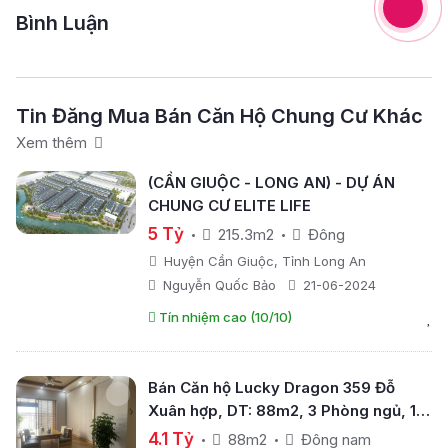
Bình Luận
Tin Đăng Mua Bán Căn Hộ Chung Cư Khác
Xem thêm
(CẦN GIUỘC - LONG AN) - DỰ ÁN
CHUNG CƯ ELITE LIFE
5 Tỷ
215.3m2
Đông
Huyện Cần Giuộc, Tỉnh Long An
Nguyễn Quốc Bảo
21-06-2024
Tín nhiệm cao (10/10)
Bán Căn hộ Lucky Dragon 359 Đỗ
Xuân hợp, DT: 88m2, 3 Phòng ngủ, 1
Phòng khách, 2 WC, hướng cửa Đông
4.1 Tỷ
88m2
Đông nam