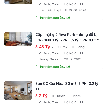
Nam - ban công Tây Nam; full nội thất
Quận 9, Thành phố Hồ Chí Minh
Trần Đức Thịnh
16-06-2024
Tín nhiệm cao (10/10)
Cập nhật giá Riva Park - đừng để bị
lừa - 1PN 3 tỷ, 2PN 3,5 tỷ, 3PN 4,65 tỷ
SHVV, ven sông, LK Q1
3.45 Tỷ
80m2
Đông
Quận 4, Thành phố Hồ Chí Minh
Hoàng Oanh
23-12-2023
Tín nhiệm cao (10/10)
Bán CC Gia Hòa: 80 m2, 3 PN, 3.2 tỷ
TL
3.2 Tỷ
80m2
Nam
Quận 9, Thành phố Hồ Chí Minh