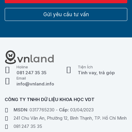
Gửi yêu cầu tư vấn
Holine
Tiện Ích
081 247 35 35
Tính vay, trả góp
Email
info@vnland.info
CÔNG TY TNHH DỮ LIỆU KHOA HỌC VDT
MSDN:
0317765230 -
Cấp:
03/04/2023
241 Chu Văn An, Phường 12, Bình Thạnh, TP. Hồ Chí Minh
081 247 35 35