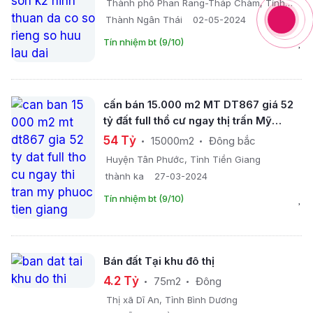
Thành phố Phan Rang-Tháp Chàm, Tỉnh
Ninh Thuận
Thành Ngân Thái
02-05-2024
Tín nhiệm bt (9/10)
cấn bán 15.000 m2 MT DT867 giá 52
tỷ đất full thổ cư ngay thị trấn Mỹ
Phước, Tiền Giang
54 Tỷ
15000m2
Đông bắc
Huyện Tân Phước, Tỉnh Tiền Giang
thành ka
27-03-2024
Tín nhiệm bt (9/10)
Bán đất Tại khu đô thị
4.2 Tỷ
75m2
Đông
Thị xã Dĩ An, Tỉnh Bình Dương