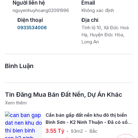
Người liên hệ
Email
nguyenhuyhoang02091996
Không xác định
Điện thoại
Địa chỉ
0933534006
Tỉnh lộ 10, Xã Đức Hoà
Hạ, Huyện Đức Hòa,
Long An
Bình Luận
Tin Đăng Mua Bán Đất Nền, Dự Án Khác
Xem thêm
Cần bán gấp đất nền khu đô thị biển
Bình Sơn - K2 Ninh Thuận - Đã có sổ
riêng sở hữu lâu dài
3.55 Tỷ
93m2
Bắc