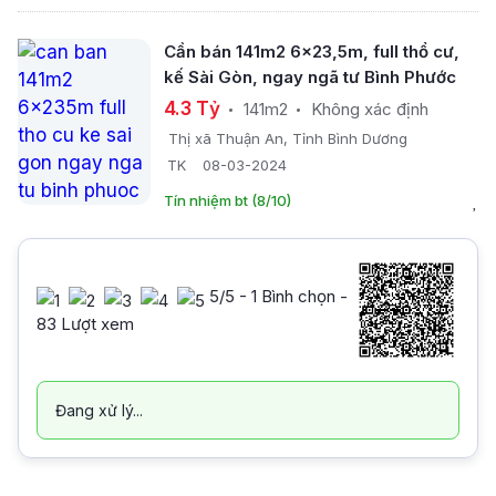
Cần bán 141m2 6x23,5m, full thổ cư,
kế Sài Gòn, ngay ngã tư Bình Phước
4.3 Tỷ
141m2
Không xác định
Thị xã Thuận An, Tỉnh Bình Dương
TK
08-03-2024
Tín nhiệm bt (8/10)
5
/5 -
1
Bình chọn -
83 Lượt xem
Đang xử lý...