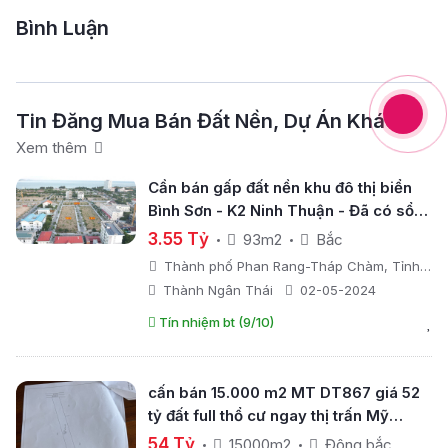
Bình Luận
Tin Đăng Mua Bán Đất Nền, Dự Án Khác
Xem thêm
Cần bán gấp đất nền khu đô thị biển
Bình Sơn - K2 Ninh Thuận - Đã có sổ
riêng sở hữu lâu dài
3.55 Tỷ
93m2
Bắc
Thành phố Phan Rang-Tháp Chàm, Tỉnh
Ninh Thuận
Thành Ngân Thái
02-05-2024
Tín nhiệm bt (9/10)
cấn bán 15.000 m2 MT DT867 giá 52
tỷ đất full thổ cư ngay thị trấn Mỹ
Phước, Tiền Giang
54 Tỷ
15000m2
Đông bắc