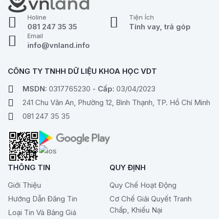
Holine
Tiện Ích
081 247 35 35
Tính vay, trả góp
Email
info@vnland.info
CÔNG TY TNHH DỮ LIỆU KHOA HỌC VDT
MSDN:
0317765230 -
Cấp:
03/04/2023
241 Chu Văn An, Phường 12, Bình Thạnh, TP. Hồ Chí Minh
081 247 35 35
THÔNG TIN
QUY ĐỊNH
Giới Thiệu
Quy Chế Hoạt Động
Hướng Dẫn Đăng Tin
Cơ Chế Giải Quyết Tranh
Chấp, Khiếu Nại
Loại Tin Và Bảng Giá